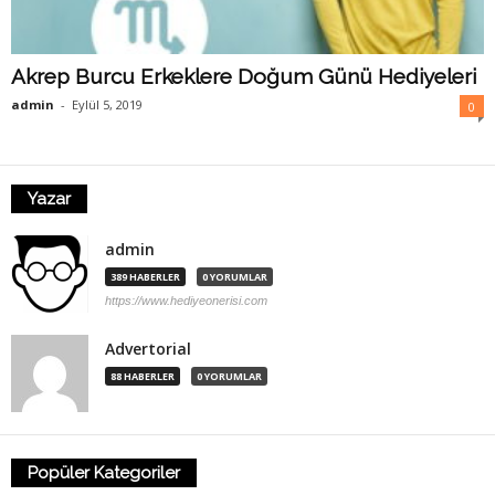
Akrep Burcu Erkeklere Doğum Günü Hediyeleri
admin
-
Eylül 5, 2019
0
Yazar
admin
389 HABERLER
0 YORUMLAR
https://www.hediyeonerisi.com
Advertorial
88 HABERLER
0 YORUMLAR
Popüler Kategoriler