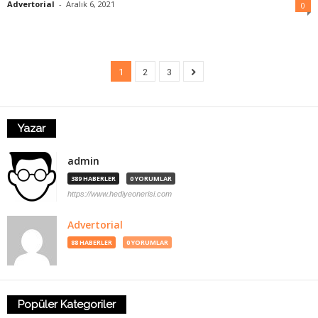
Advertorial
-
Aralık 6, 2021
0
1
2
3
Yazar
admin
389 HABERLER
0 YORUMLAR
https://www.hediyeonerisi.com
Advertorial
88 HABERLER
0 YORUMLAR
Popüler Kategoriler