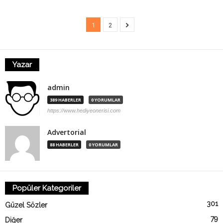
1
2
Yazar
admin
389 HABERLER
0 YORUMLAR
https://www.hediyeonerisi.com
Advertorial
88 HABERLER
0 YORUMLAR
Popüler Kategoriler
301
Güzel Sözler
79
Diğer