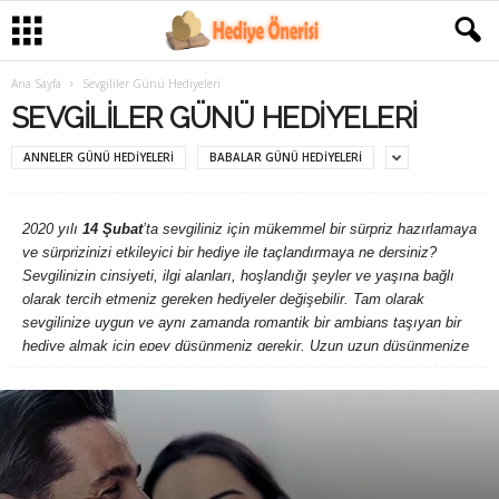
Ana Sayfa
Sevgililer Günü Hediyeleri
SEVGILILER GÜNÜ HEDIYELERI
ANNELER GÜNÜ HEDIYELERI
BABALAR GÜNÜ HEDIYELERI
2020 yılı
14 Şubat
’ta sevgiliniz için mükemmel bir sürpriz hazırlamaya
ve sürprizinizi etkileyici bir hediye ile taçlandırmaya ne dersiniz?
Sevgilinizin cinsiyeti, ilgi alanları, hoşlandığı şeyler ve yaşına bağlı
olarak tercih etmeniz gereken hediyeler değişebilir. Tam olarak
sevgilinize uygun ve aynı zamanda romantik bir ambians taşıyan bir
hediye almak için epey düşünmeniz gerekir. Uzun uzun düşünmenize
rağmen aklınıza
sevgililer günü hediye fikri
gelmiyorsa ya da
aklınıza gelen fikirler çok sıradan olduğundan dolayı daha yeni ve
özgün bir fikir arıyorsanız, kesinlikle doğru yerdesiniz!
Kategorimiz dahilinde paylaştığımız yazılarda çok sayıda sevgililer
günü hediyeleri bulunmaktadır. Farklı hediye fikirlerinin tamamını
inceledikten sonra sevgiliniz için hangisinin uygun olduğuna siz karar