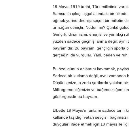
19 Mayıs 1919 tarihi, Türk milletinin varo
Samsun’a çıkışı, işgal altındaki bir ülked
eğmek yerine direnişi seçen bir milletin di
armağan etmiştir. Neden mi? Çünkü gelece
Gençlik, dinamizmi, enerjisi ve yenilikçi
yüzden sadece geçmişi anma değil, aynı 
bayramıdır. Bu bayram, gençliğin sporla bir
gerçeğini de vurgular. Yani, beden ve ruh 
Bu özel günün anlamını kavramak, paylaş
Sadece bir kutlama değil, aynı zamanda bir
Düşünsenize, o zorlu şartlarda yakılan bi
Milli egemenliğimizin ve bağımsızlığımızı
göstergesidir bu bayram.
Elbette 19 Mayıs’ın anlamı sadece tarih ki
kalbinde taşıdığı vatan sevgisi, bağımsızl
duyguları ifade etmek için 19 mayıs ile ilgi