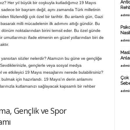
Anti
ız? Her yıl büyük bir coşkuyla kutladığımız 19 Mayıs
Reh
 sadece bir bayram değil, aynı zamanda Türk milletinin
admi
en filizlendiği çok özel bir tarihtir. Bu anlamlı gün, Gazi
asarak milli mücadelenin ilk adımını attığı gündür. Bu
Psiko
 dönüm noktalarından birini temsil eder. Bu özel günde
Nasil
r umutlarımızı ifade etmenin en güzel yollarından biri de
admi
aktır.
Masl
Anlat
e yansıtan sözler nelerdir? Atamızın bu güne ve gençliğe
 Sevdiklerinizle, gençlerle veya sosyal medya
admi
 ve etkileyici 19 Mayıs mesajlarını nerede bulabilirsiniz?
Çok 
t bulmak için hazırlandı. 19 Mayıs’ın derin anlamını
Sebe
arınızla kutlamanızı sağlayacak kapsamlı bir rehber
admi
ma, Gençlik ve Spor
amı