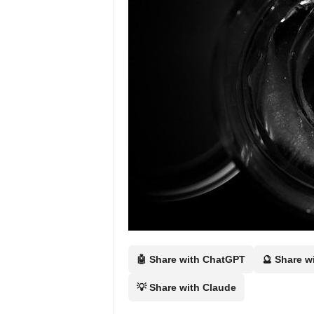
Ö
n
e
r
i
🤖 Share with ChatGPT
🔮 Share w
s
💡 Share with Claude