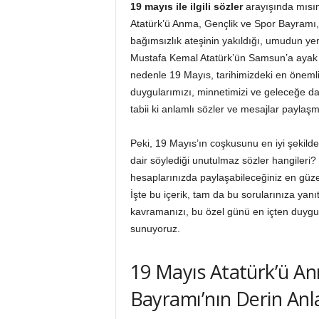
i
19 mayıs ile ilgili sözler
arayışında mısın
Atatürk’ü Anma, Gençlik ve Spor Bayramı,
bağımsızlık ateşinin yakıldığı, umudun yenid
Mustafa Kemal Atatürk’ün Samsun’a ayak b
nedenle 19 Mayıs, tarihimizdeki en önemli
duygularımızı, minnetimizi ve geleceğe dai
tabii ki anlamlı sözler ve mesajlar paylaşm
Peki, 19 Mayıs’ın coşkusunu en iyi şekild
dair söylediği unutulmaz sözler hangileri?
hesaplarınızda paylaşabileceğiniz en güzel
İşte bu içerik, tam da bu sorularınıza yanı
kavramanızı, bu özel günü en içten duygul
sunuyoruz.
19 Mayıs Atatürk’ü An
Bayramı’nın Derin Anl