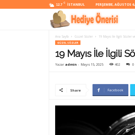
C
İSTANBUL
PERŞEMBE, AĞUSTOS 6,
12.7
H
Ana Sayfa
Güzel Sözler
19 Mayıs İle İlgili Sözler v
e
GÜZEL SÖZLER
19 Mayıs İle İlgili 
d
Yazar
admin
-
Mayıs 15, 2025
402
0
i
Facebook
Share
y
e