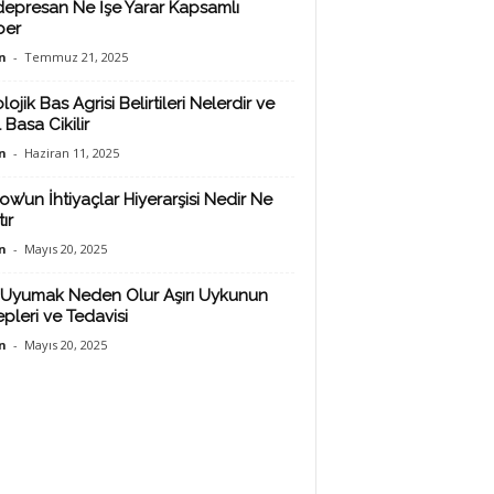
depresan Ne İşe Yarar Kapsamlı
ber
n
-
Temmuz 21, 2025
lojik Bas Agrisi Belirtileri Nelerdir ve
 Basa Cikilir
n
-
Haziran 11, 2025
ow’un İhtiyaçlar Hiyerarşisi Nedir Ne
ır
n
-
Mayıs 20, 2025
Uyumak Neden Olur Aşırı Uykunun
pleri ve Tedavisi
n
-
Mayıs 20, 2025