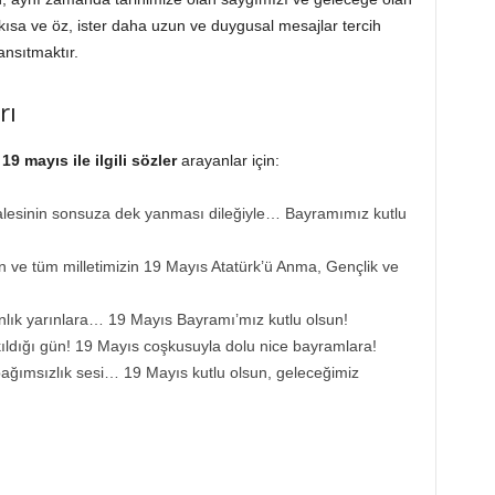
 kısa ve öz, ister daha uzun ve duygusal mesajlar tercih
nsıtmaktır.
rı
n
19 mayıs ile ilgili sözler
arayanlar için:
alesinin sonsuza dek yanması dileğiyle… Bayramımız kutlu
n ve tüm milletimizin 19 Mayıs Atatürk’ü Anma, Gençlik ve
nlık yarınlara… 19 Mayıs Bayramı’mız kutlu olsun!
ıldığı gün! 19 Mayıs coşkusuyla dolu nice bayramlara!
ağımsızlık sesi… 19 Mayıs kutlu olsun, geleceğimiz