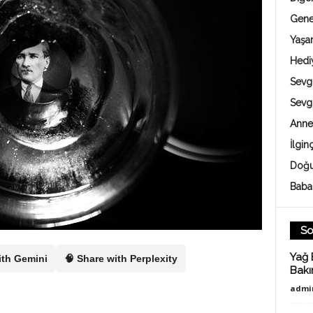
Gene
Yaş
Hedi
Sevgi
Sevg
Anne
İlgin
Doğu
Baba
So
Yağ 
ith Gemini
🧠 Share with Perplexity
Bakı
admi