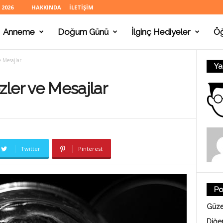
 2026
HAKKINDA
İLETIŞIM
Anneme
Doğum Günü
İlginç Hediyeler
Ö
e Mesajlar
Ya
Sözler ve Mesajlar
Twitter
Pinterest
Po
Güze
Diğe