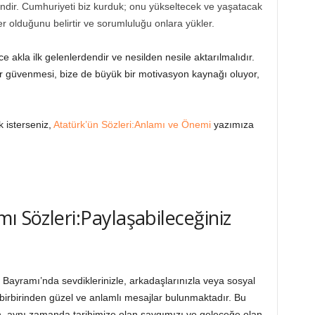
zindir. Cumhuriyeti biz kurduk; onu yükseltecek ve yaşatacak
r olduğunu belirtir ve sorumluluğu onlara yükler.
e akla ilk gelenlerdendir ve nesilden nesile aktarılmalıdır.
r güvenmesi, bize de büyük bir motivasyon kaynağı oluyor,
k isterseniz,
Atatürk’ün Sözleri:Anlamı ve Önemi
yazımıza
ı Sözleri:Paylaşabileceğiniz
Bayramı’nda sevdiklerinizle, arkadaşlarınızla veya sosyal
irbirinden güzel ve anlamlı mesajlar bulunmaktadır. Bu
, aynı zamanda tarihimize olan saygımızı ve geleceğe olan