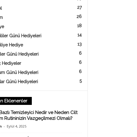
27
l
26
am
18
ye
14
liler Günü Hediyeleri
13
iliye Hediye
6
ler Günü Hediyeleri
6
ç Hediyeler
6
m Günü Hediyeleri
5
lar Günü Hediyeleri
n Eklenenler
Bazlı Temizleyici Nedir ve Neden Cilt
m Rutininizin Vazgeçilmezi Olmalı?
n
-
Eylül 4, 2025