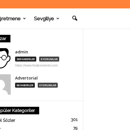
ğretmene
Sevgiliye
zar
admin
389 HABERLER
0 YORUMLAR
https://www.hediyeonerisi.com
Advertorial
88 HABERLER
0 YORUMLAR
püler Kategoriler
301
l Sözler
79
r