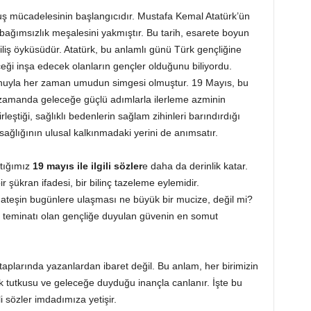
luş mücadelesinin başlangıcıdır. Mustafa Kemal Atatürk’ün
e bağımsızlık meşalesini yakmıştır. Bu tarih, esarete boyun
riliş öyküsüdür. Atatürk, bu anlamlı günü Türk gençliğine
ği inşa edecek olanların gençler olduğunu biliyordu.
 ruhuyla her zaman umudun simgesi olmuştur. 19 Mayıs, bu
zamanda geleceğe güçlü adımlarla ilerleme azminin
leştiği, sağlıklı bedenlerin sağlam zihinleri barındırdığı
sağlığının ulusal kalkınmadaki yerini de anımsatır.
tığımız
19 mayıs ile ilgili sözler
e daha da derinlik katar.
 şükran ifadesi, bir bilinç tazeleme eylemidir.
r ateşin bugünlere ulaşması ne büyük bir mucize, değil mi?
n teminatı olan gençliğe duyulan güvenin en somut
taplarında yazanlardan ibaret değil. Bu anlam, her birimizin
ık tutkusu ve geleceğe duyduğu inançla canlanır. İşte bu
li sözler imdadımıza yetişir.