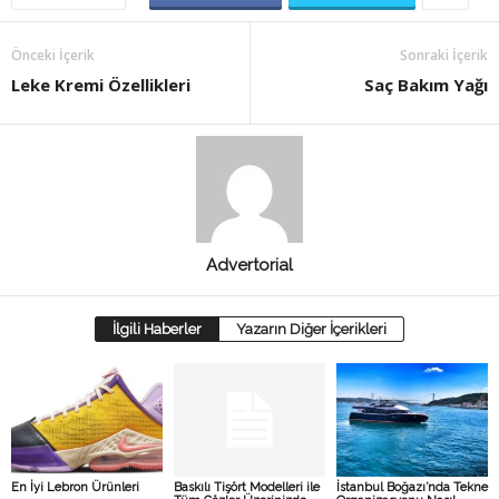
Önceki İçerik
Sonraki İçerik
Leke Kremi Özellikleri
Saç Bakım Yağı
Advertorial
İlgili Haberler
Yazarın Diğer İçerikleri
En İyi Lebron Ürünleri
Baskılı Tişört Modelleri ile
İstanbul Boğazı’nda Tekne