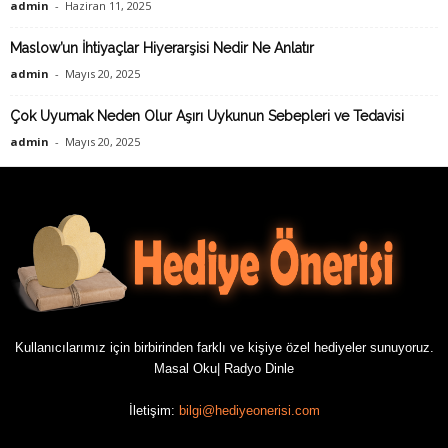
admin
-
Haziran 11, 2025
Maslow’un İhtiyaçlar Hiyerarşisi Nedir Ne Anlatır
admin
-
Mayıs 20, 2025
Çok Uyumak Neden Olur Aşırı Uykunun Sebepleri ve Tedavisi
admin
-
Mayıs 20, 2025
Kullanıcılarımız için birbirinden farklı ve kişiye özel hediyeler sunuyoruz.
Masal Oku
|
Radyo Dinle
İletişim:
bilgi@hediyeonerisi.com