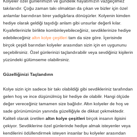
Kolyeler özel günlerimizin ve gündelik hayatımızın vazgeçilmez
takılarıdır. Çoğu zaman takı olmaktan da çıkan ve bizler için özel
anlamlar barındıran birer yadigârlara dönüşürler. Kolyenin kimden
hediye olarak geldiği taşıdığı anlam gibi unsurlar değerli kılar.
Kıyafetlerinizle birlikte kombinleyebileceğiniz, sevdiklerinize hediye
edebileceğiniz
altın kolye çeşitleri
tam da size göre. İçerisinde
birçok çeşidi barından kolyeler arasından sizin için en uygununu
seçebilirsiniz. Özel günlerinizi taçlandırabilir veya sevdiğiniz kişilerin
yüzündeki gülümseme olabilirsiniz.
Güzelliğinizi Taçlandırın
Kolye sizin için sadece bir takı olabildiği gibi sevdikleriniz tarafından
gelen hoş ve ince düşünülmüş bir hediye de olabilir. Hangi ölçüde
değer vereceğiniz tamamen size bağlıdır. Altın kolyeler de hoş ve
sade görünümünün yanında güzelliğiyle de dikkat çekmektedir.
Kaliteli olarak üretilen
altın kolye çeşitleri
birçok insanın ilgisini
çekiyor. Sevdiklerine özel günlerinde hediye almak isteyenler veya
kendilerini ödüllendirmek isteyen insanlar bu kolyeler arasından