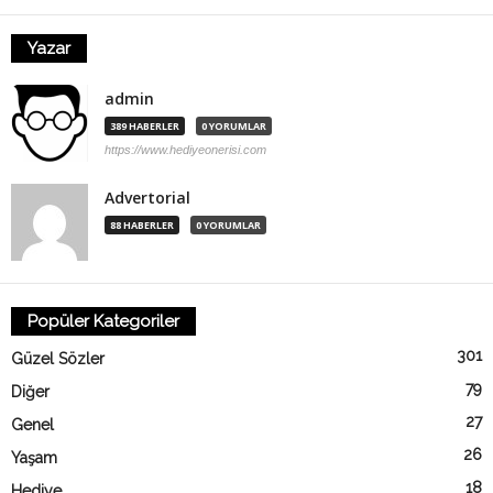
Yazar
admin
389 HABERLER
0 YORUMLAR
https://www.hediyeonerisi.com
Advertorial
88 HABERLER
0 YORUMLAR
Popüler Kategoriler
301
Güzel Sözler
79
Diğer
27
Genel
26
Yaşam
18
Hediye