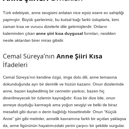
Türk edebiyatı, anne sevgisini anlatan nice eşsiz esere ev sahipliği
yapmıştır. Büyük şairlerimiz, bu kutsal bağı farklı üsluplarla, kimi
zaman kısa ve vurucu dizelerle dile getirmişlerdir. Onların
kaleminden çıkan
anne şiiri kısa duygusal
formları, nesilden
nesile aktarılan birer miras gibidir.
Cemal Süreya’nın
Anne Şiiri Kısa
İfadeleri
Cemal Süreya’nın kendine özgü, imge dolu dili, anne temasına
dokunduğunda ayrı bir derinlik ve hüzün kazanır. Onun dizelerinde
anne, bazen kaybedilmiş bir cennetin yankısı, bazen hiç
dinerilmeyecek bir özlemin kaynağıdır. Kısa bir dize bile, onun
anneye duyduğu karmaşık ama yoğun sevgiyi ve belki de biraz
mesafeli gibi duran o derin bağlılığı hissettirebilir. Onun “Küçük
Anne” şiiri gibi metinler, annelik kavramına farklı bir açıdan yaklaşsa
da, anne figürünün hayatımızdaki yerini çarpıcı bir şekilde vurgular.