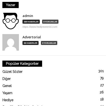
Yazar
admin
389 HABERLER
0 YORUMLAR
https://www.hediyeonerisi.com
Advertorial
88 HABERLER
0 YORUMLAR
Popüler Kategoriler
301
Güzel Sözler
79
Diğer
27
Genel
26
Yaşam
18
Hediye