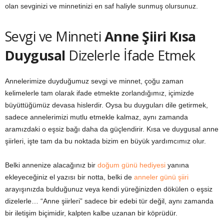
olan sevginizi ve minnetinizi en saf haliyle sunmuş olursunuz.
Sevgi ve Minneti
Anne Şiiri Kısa
Duygusal
Dizelerle İfade Etmek
Annelerimize duyduğumuz sevgi ve minnet, çoğu zaman
kelimelerle tam olarak ifade etmekte zorlandığımız, içimizde
büyüttüğümüz devasa hislerdir. Oysa bu duyguları dile getirmek,
sadece annelerimizi mutlu etmekle kalmaz, aynı zamanda
aramızdaki o eşsiz bağı daha da güçlendirir. Kısa ve duygusal anne
şiirleri, işte tam da bu noktada bizim en büyük yardımcımız olur.
Belki annenize alacağınız bir
doğum günü hediyesi
yanına
ekleyeceğiniz el yazısı bir notta, belki de
anneler günü şiiri
arayışınızda bulduğunuz veya kendi yüreğinizden dökülen o eşsiz
dizelerle… “Anne şiirleri” sadece bir edebi tür değil, aynı zamanda
bir iletişim biçimidir, kalpten kalbe uzanan bir köprüdür.