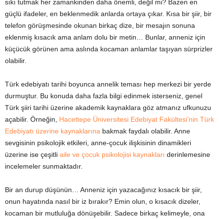
sıkı tutmak her zamankinden daha önemli, değil mi? Bazen en
güçlü ifadeler, en beklenmedik anlarda ortaya çıkar. Kısa bir şiir, bir
telefon görüşmesinde okunan birkaç dize, bir mesajın sonuna
eklenmiş kısacık ama anlam dolu bir metin… Bunlar, anneniz için
küçücük görünen ama aslında kocaman anlamlar taşıyan sürprizler
olabilir.
Türk edebiyatı tarihi boyunca annelik teması hep merkezi bir yerde
durmuştur. Bu konuda daha fazla bilgi edinmek isterseniz, genel
Türk şiiri tarihi üzerine akademik kaynaklara göz atmanız ufkunuzu
açabilir. Örneğin,
Hacettepe Üniversitesi Edebiyat Fakültesi’nin Türk
Edebiyatı üzerine kaynaklarına
bakmak faydalı olabilir. Anne
sevgisinin psikolojik etkileri, anne-çocuk ilişkisinin dinamikleri
üzerine ise çeşitli
aile ve çocuk psikolojisi kaynakları
derinlemesine
incelemeler sunmaktadır.
Bir an durup düşünün… Anneniz için yazacağınız kısacık bir şiir,
onun hayatında nasıl bir iz bırakır? Emin olun, o kısacık dizeler,
kocaman bir mutluluğa dönüşebilir. Sadece birkaç kelimeyle, ona