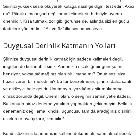
Şiirinizi yüksek sesle okuyarak kulağa nasıl geldiğini test edin. Akıcı
mı? Ritmik olması şart değil ama kelimelerin birbiriyle uyumu
önemlidir. Kısa tutmak, zor gibi görünse de, aslında sizi en güçlü
ifadelere yönlendirir. “Az ve öz” ilkesini benimseyin.
Duygusal Derinlik Katmanın Yolları
Şiirinize duygusal derinlik katmak için sadece kelimeleri değil,
imgeleri de kullanabilirsiniz. Annenizin sıcaklığı bir güneşe mi
benziyor, yoksa sığınağınız olan bir limana mı? Onun sesi size
huzur veren bir melodi mi? Bu tür benzetmeler, şiirinizi daha canlı
ve etkileyici hale getirir. Unutmayın, yazdığınız şiir mükemmel
olmak zorunda değil. Önemli olan, o sevginin samimiyetle ifadesi.
Bu konuda biraz deneme yanılma yapmaktan çekinmeyin. Belki ilk
denemeniz değil ama ikincisi, üçüncüsü tam da aradığınız o sihirli
dizeleri ortaya çıkarır, kim bilir?
Kendi sözlerinizle annenizin kalbine dokunmak, satın alınabilecek