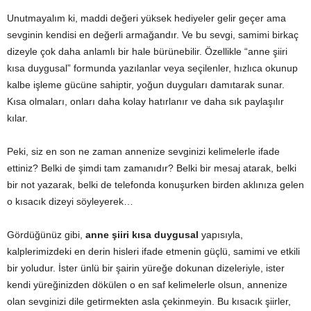
Unutmayalım ki, maddi değeri yüksek hediyeler gelir geçer ama
sevginin kendisi en değerli armağandır. Ve bu sevgi, samimi birkaç
dizeyle çok daha anlamlı bir hale bürünebilir. Özellikle “anne şiiri
kısa duygusal” formunda yazılanlar veya seçilenler, hızlıca okunup
kalbe işleme gücüne sahiptir, yoğun duyguları damıtarak sunar.
Kısa olmaları, onları daha kolay hatırlanır ve daha sık paylaşılır
kılar.
Peki, siz en son ne zaman annenize sevginizi kelimelerle ifade
ettiniz? Belki de şimdi tam zamanıdır? Belki bir mesaj atarak, belki
bir not yazarak, belki de telefonda konuşurken birden aklınıza gelen
o kısacık dizeyi söyleyerek…
Gördüğünüz gibi,
anne şiiri kısa duygusal
yapısıyla,
kalplerimizdeki en derin hisleri ifade etmenin güçlü, samimi ve etkili
bir yoludur. İster ünlü bir şairin yüreğe dokunan dizeleriyle, ister
kendi yüreğinizden dökülen o en saf kelimelerle olsun, annenize
olan sevginizi dile getirmekten asla çekinmeyin. Bu kısacık şiirler,