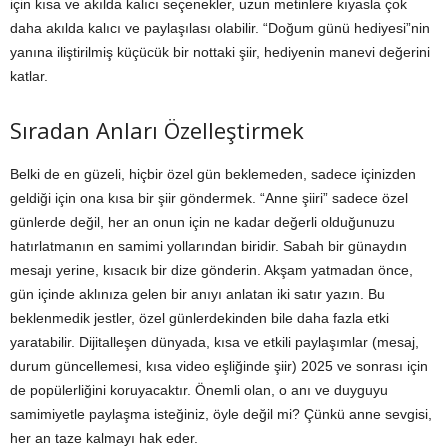
için kısa ve akılda kalıcı seçenekler, uzun metinlere kıyasla çok
daha akılda kalıcı ve paylaşılası olabilir. “Doğum günü hediyesi”nin
yanına iliştirilmiş küçücük bir nottaki şiir, hediyenin manevi değerini
katlar.
Sıradan Anları Özelleştirmek
Belki de en güzeli, hiçbir özel gün beklemeden, sadece içinizden
geldiği için ona kısa bir şiir göndermek. “Anne şiiri” sadece özel
günlerde değil, her an onun için ne kadar değerli olduğunuzu
hatırlatmanın en samimi yollarından biridir. Sabah bir günaydın
mesajı yerine, kısacık bir dize gönderin. Akşam yatmadan önce,
gün içinde aklınıza gelen bir anıyı anlatan iki satır yazın. Bu
beklenmedik jestler, özel günlerdekinden bile daha fazla etki
yaratabilir. Dijitalleşen dünyada, kısa ve etkili paylaşımlar (mesaj,
durum güncellemesi, kısa video eşliğinde şiir) 2025 ve sonrası için
de popülerliğini koruyacaktır. Önemli olan, o anı ve duyguyu
samimiyetle paylaşma isteğiniz, öyle değil mi? Çünkü anne sevgisi,
her an taze kalmayı hak eder.