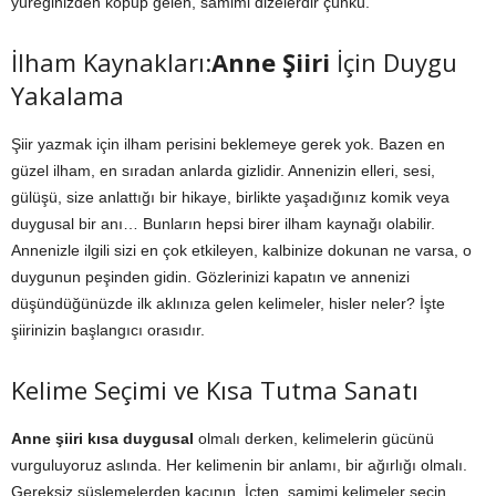
yüreğinizden kopup gelen, samimi dizelerdir çünkü.
İlham Kaynakları:
Anne Şiiri
İçin Duygu
Yakalama
Şiir yazmak için ilham perisini beklemeye gerek yok. Bazen en
güzel ilham, en sıradan anlarda gizlidir. Annenizin elleri, sesi,
gülüşü, size anlattığı bir hikaye, birlikte yaşadığınız komik veya
duygusal bir anı… Bunların hepsi birer ilham kaynağı olabilir.
Annenizle ilgili sizi en çok etkileyen, kalbinize dokunan ne varsa, o
duygunun peşinden gidin. Gözlerinizi kapatın ve annenizi
düşündüğünüzde ilk aklınıza gelen kelimeler, hisler neler? İşte
şiirinizin başlangıcı orasıdır.
Kelime Seçimi ve Kısa Tutma Sanatı
Anne şiiri kısa duygusal
olmalı derken, kelimelerin gücünü
vurguluyoruz aslında. Her kelimenin bir anlamı, bir ağırlığı olmalı.
Gereksiz süslemelerden kaçının. İçten, samimi kelimeler seçin.