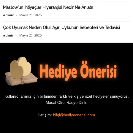
Maslow’un İhtiyaçlar Hiyerarşisi Nedir Ne Anlatır
admin
-
Mayıs 20, 2025
Çok Uyumak Neden Olur Aşırı Uykunun Sebepleri ve Tedavisi
admin
-
Mayıs 20, 2025
Kullanıcılarımız için birbirinden farklı ve kişiye özel hediyeler sunuyoruz.
Masal Oku
|
Radyo Dinle
İletişim:
bilgi@hediyeonerisi.com