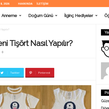
, 2026
HAKKINDA
İLETIŞIM
Anneme
Doğum Günü
İlginç Hediyeler
Ö
 Yapılır?
Ya
ni Tişört Nasıl Yapılır?
0
Twitter
Pinterest
Po
Güze
Diğe