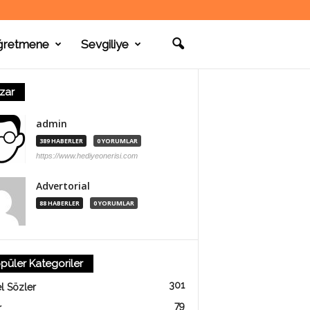
ğretmene
Sevgiliye
zar
admin
389 HABERLER
0 YORUMLAR
https://www.hediyeonerisi.com
Advertorial
88 HABERLER
0 YORUMLAR
püler Kategoriler
301
l Sözler
79
r