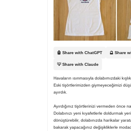
Ö
n
e
🤖 Share with ChatGPT
🔮 Share w
💡 Share with Claude
r
Havaların ısınmasıyla dolabımızdaki kışlık 
Eski tişörtlerimizden giymeyeceğimizi düşü
ayırdık.
i
Ayırdığınız tişörtlerinizi vermeden önce n
s
Dolabınızı yeni kıyafetlerle doldurmak yerin
dönüştürebilir, dolabınızda harikalar yarata
bakarak yapacağınız değişikliklerle modad