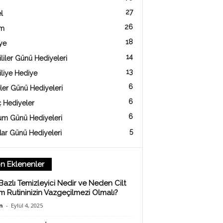
27
l
26
am
18
ye
14
liler Günü Hediyeleri
13
iliye Hediye
6
ler Günü Hediyeleri
6
ç Hediyeler
6
m Günü Hediyeleri
5
lar Günü Hediyeleri
n Eklenenler
Bazlı Temizleyici Nedir ve Neden Cilt
m Rutininizin Vazgeçilmezi Olmalı?
n
-
Eylül 4, 2025