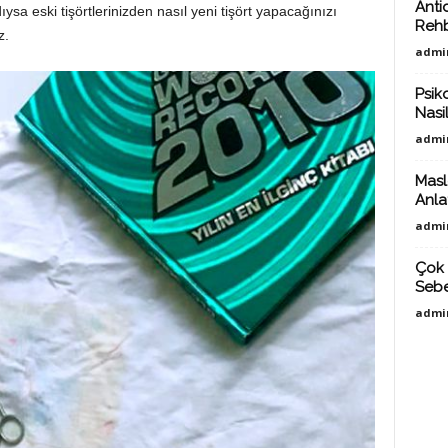
Anti
sa eski tişörtlerinizden nasıl yeni tişört yapacağınızı
Reh
z.
admi
Psiko
Nasil
admi
Masl
Anlat
admi
Çok 
Sebe
admi