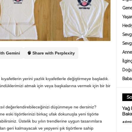
Gene
Yaş
Hedi
Sevgi
Sevg
Anne
ith Gemini
🧠 Share with Perplexity
İlgin
Doğu
kıyafetlerin yerini yazlık kıyafetlerle değiştirmeye başladık.
Baba
ndüklerimizi atmak için veya başkalarına vermek için bir bir
So
asıl değerlendirebileceğinizi düşünmeye ne dersiniz?
Yağ 
Bakı
e eski tişörtlerinizi birkaç ufak dokunuşla yeni tişörte
bilirsiniz. Üstelik bu yılın trendlerine uygun tasarımlara
admi
an geri kalmayacak ve yepyeni şık tişörtlere sahip