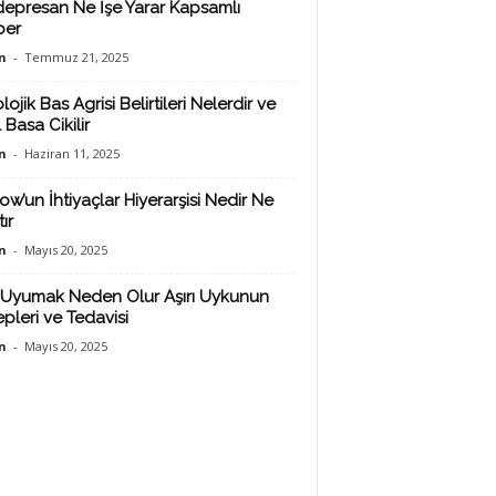
depresan Ne İşe Yarar Kapsamlı
ber
n
-
Temmuz 21, 2025
lojik Bas Agrisi Belirtileri Nelerdir ve
 Basa Cikilir
n
-
Haziran 11, 2025
ow’un İhtiyaçlar Hiyerarşisi Nedir Ne
ır
n
-
Mayıs 20, 2025
Uyumak Neden Olur Aşırı Uykunun
pleri ve Tedavisi
n
-
Mayıs 20, 2025