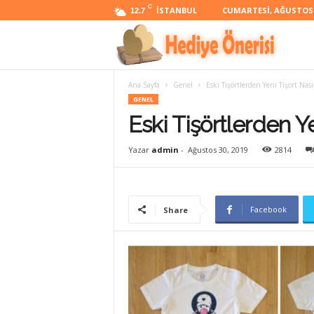
C
İSTANBUL
CUMARTESI, AĞUSTOS 8
12.7
H
Ana Sayfa
Genel
Eski Tişörtlerden Yeni Tişört Nasıl
e
GENEL
Eski Tişörtlerden Ye
d
Yazar
admin
-
Ağustos 30, 2019
2814
i
Facebook
Share
y
e