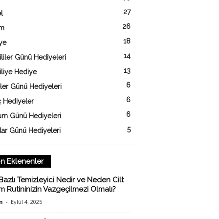
27
l
26
am
18
ye
14
liler Günü Hediyeleri
13
iliye Hediye
6
ler Günü Hediyeleri
6
ç Hediyeler
6
m Günü Hediyeleri
5
lar Günü Hediyeleri
n Eklenenler
Bazlı Temizleyici Nedir ve Neden Cilt
m Rutininizin Vazgeçilmezi Olmalı?
n
-
Eylül 4, 2025