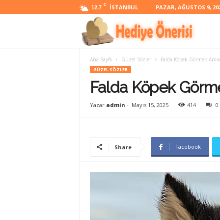
C
İSTANBUL
PAZAR, AĞUSTOS 9, 20
12.7
H
Ana Sayfa
Güzel Sözler
Falda Köpek Görmek Anlam
e
GÜZEL SÖZLER
Falda Köpek Görme
d
Yazar
admin
-
Mayıs 15, 2025
414
0
i
Facebook
Share
y
e