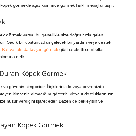
ir köpek görmekle ağız kısmında görmek farklı mesajlar taşır.
ek
ek görmek
varsa, bu genellikle size doğru hızla gelen
sidir. Sadık bir dostunuzdan gelecek bir yardım veya destek
r.
Kahve falında tavşan görmek
gibi hareketli semboller,
nlamına gelir.
n Duran Köpek Görmek
r ve güvenin simgesidir. İlişkilerinizde veya çevrenizde
eyen kimsenin olmadığını gösterir. Mevcut dostluklarınızın
ze huzur verdiğini işaret eder. Bazen de bekleyişin ve
vlayan Köpek Görmek