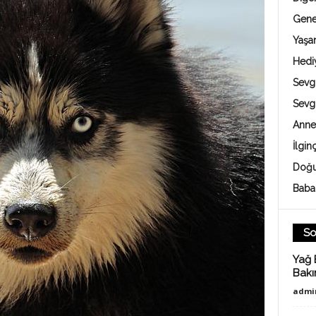
Gene
Yaş
Hedi
Sevgi
Sevg
Anne
İlgin
Doğu
Baba
So
Yağ 
Bakı
admi