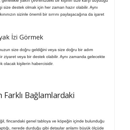
, genellikle yakın çevrenizdeki bir kişinin size karşı duyduğu
i size destek olmak için her zaman hazır olabilir. Aynı
nınızın sizinle önemli bir sırrını paylaşacağına da işaret
yak İzi Görmek
unuzun size doğru geldiğini veya size doğru bir adım
ir ziyaret veya bir destek olabilir. Aynı zamanda gelecekte
olacak kişilerin habercisidir.
 Farklı Bağlamlardaki
il, fincandaki genel tabloya ve köpeğin içinde bulunduğu
tığı, nerede durduğu gibi detaylar anlamı büyük ölçüde