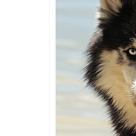
Ö
n
e
r
i
s