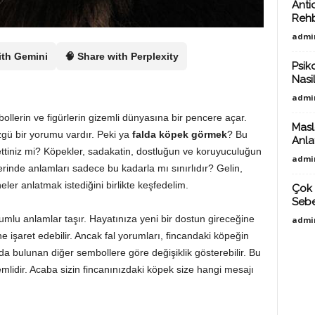
Anti
Reh
admi
ith Gemini
🧠 Share with Perplexity
Psiko
Nasil
admi
ollerin ve figürlerin gizemli dünyasına bir pencere açar.
Masl
zgü bir yorumu vardır. Peki ya
falda köpek görmek
? Bu
Anlat
ttiniz mi? Köpekler, sadakatin, dostluğun ve koruyuculuğun
admi
erinde anlamları sadece bu kadarla mı sınırlıdır? Gelin,
ler anlatmak istediğini birlikte keşfedelim.
Çok 
Sebe
umlu anlamlar taşır. Hayatınıza yeni bir dostun gireceğine
admi
 işaret edebilir. Ancak fal yorumları, fincandaki köpeğin
 bulunan diğer sembollere göre değişiklik gösterebilir. Bu
mlidir. Acaba sizin fincanınızdaki köpek size hangi mesajı