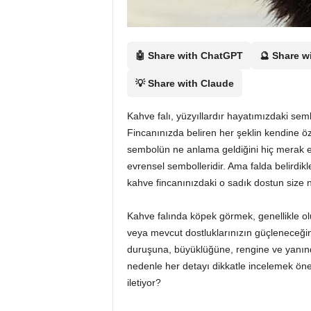
i
🤖 Share with ChatGPT
🔮 Share w
💡 Share with Claude
Kahve falı, yüzyıllardır hayatımızdaki semb
Fincanınızda beliren her şeklin kendine ö
sembolün ne anlama geldiğini hiç merak e
evrensel sembolleridir. Ama falda belirdikl
kahve fincanınızdaki o sadık dostun size ne
Kahve falında köpek görmek, genellikle ol
veya mevcut dostluklarınızın güçleneceğine
duruşuna, büyüklüğüne, rengine ve yanında
nedenle her detayı dikkatle incelemek öne
iletiyor?