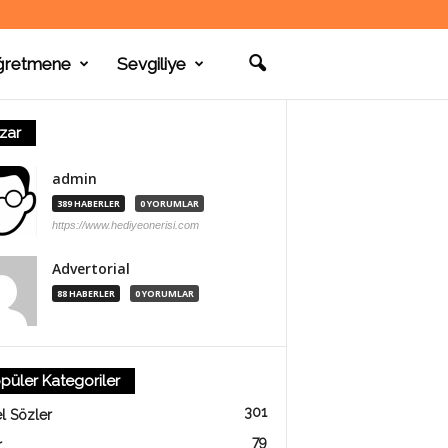
ğretmene
Sevgiliye
zar
admin
389 HABERLER
0 YORUMLAR
https://www.hediyeonerisi.com
Advertorial
88 HABERLER
0 YORUMLAR
püler Kategoriler
301
l Sözler
79
r