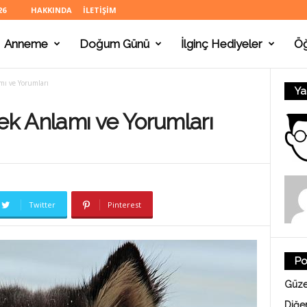
26
HAKKINDA
İLETIŞIM
Anneme
Doğum Günü
İlginç Hediyeler
Ö
ı ve Yorumları
Ya
k Anlamı ve Yorumları
Twitter
Pinterest
Po
Güze
Diğe