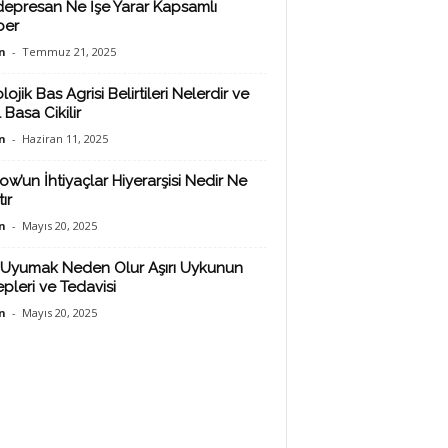
depresan Ne İşe Yarar Kapsamlı
ber
n
-
Temmuz 21, 2025
lojik Bas Agrisi Belirtileri Nelerdir ve
 Basa Cikilir
n
-
Haziran 11, 2025
ow’un İhtiyaçlar Hiyerarşisi Nedir Ne
ır
n
-
Mayıs 20, 2025
Uyumak Neden Olur Aşırı Uykunun
pleri ve Tedavisi
n
-
Mayıs 20, 2025