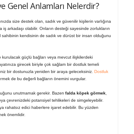
e Genel Anlamları Nelerdir?
ınızda size destek olan, sadık ve güvenilir kişilerin varlığına
a iş arkadaşı olabilir. Onların desteği sayesinde zorlukların
l sahibinin kendisinin de sadık ve dürüst bir insan olduğunu
urulacak güçlü bağları veya mevcut ilişkilerdeki
yatınıza girecek biriyle çok sağlam bir dostluk temeli
niz bir dostunuzla yeniden bir araya geleceksiniz.
Dostluk
örmek de bu değerli bağların önemini vurgular.
lduğunu unutmamak gerekir. Bazen
falda köpek görmek
,
 çevrenizdeki potansiyel tehlikeleri de simgeleyebilir.
 rahatsız edici haberlere işaret edebilir. Bu yüzden
mek önemlidir.