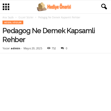
Ana Sayfa
Güzel Sözler
Pedagog Ne Demek Kapsamli Rehber
GÜZEL SÖZLER
Pedagog Ne Demek Kapsamli
Rehber
Yazar
admin
-
Mayıs 20, 2025
752
0