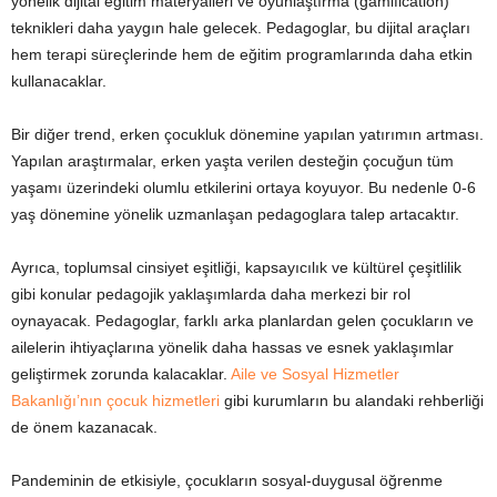
yönelik dijital eğitim materyalleri ve oyunlaştırma (gamification)
teknikleri daha yaygın hale gelecek. Pedagoglar, bu dijital araçları
hem terapi süreçlerinde hem de eğitim programlarında daha etkin
kullanacaklar.
Bir diğer trend, erken çocukluk dönemine yapılan yatırımın artması.
Yapılan araştırmalar, erken yaşta verilen desteğin çocuğun tüm
yaşamı üzerindeki olumlu etkilerini ortaya koyuyor. Bu nedenle 0-6
yaş dönemine yönelik uzmanlaşan pedagoglara talep artacaktır.
Ayrıca, toplumsal cinsiyet eşitliği, kapsayıcılık ve kültürel çeşitlilik
gibi konular pedagojik yaklaşımlarda daha merkezi bir rol
oynayacak. Pedagoglar, farklı arka planlardan gelen çocukların ve
ailelerin ihtiyaçlarına yönelik daha hassas ve esnek yaklaşımlar
geliştirmek zorunda kalacaklar.
Aile ve Sosyal Hizmetler
Bakanlığı’nın çocuk hizmetleri
gibi kurumların bu alandaki rehberliği
de önem kazanacak.
Pandeminin de etkisiyle, çocukların sosyal-duygusal öğrenme