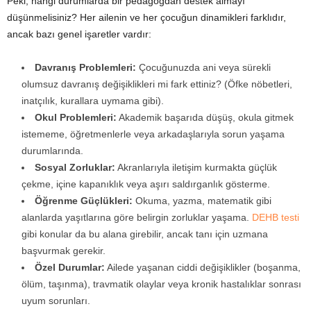
Peki, hangi durumlarda bir pedagogdan destek almayı
düşünmelisiniz? Her ailenin ve her çocuğun dinamikleri farklıdır,
ancak bazı genel işaretler vardır:
Davranış Problemleri:
Çocuğunuzda ani veya sürekli
olumsuz davranış değişiklikleri mi fark ettiniz? (Öfke nöbetleri,
inatçılık, kurallara uymama gibi).
Okul Problemleri:
Akademik başarıda düşüş, okula gitmek
istememe, öğretmenlerle veya arkadaşlarıyla sorun yaşama
durumlarında.
Sosyal Zorluklar:
Akranlarıyla iletişim kurmakta güçlük
çekme, içine kapanıklık veya aşırı saldırganlık gösterme.
Öğrenme Güçlükleri:
Okuma, yazma, matematik gibi
alanlarda yaşıtlarına göre belirgin zorluklar yaşama.
DEHB testi
gibi konular da bu alana girebilir, ancak tanı için uzmana
başvurmak gerekir.
Özel Durumlar:
Ailede yaşanan ciddi değişiklikler (boşanma,
ölüm, taşınma), travmatik olaylar veya kronik hastalıklar sonrası
uyum sorunları.