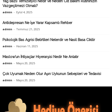
Yağ Bazlı Temizleyici Nedir ve Neden Cilt Bakım Rutininizin
Vazgeçilmezi Olmalı?
admin
-
Eylül 4, 2025
Antidepresan Ne İşe Yarar Kapsamlı Rehber
admin
-
Temmuz 21, 2025
Psikolojik Bas Agrisi Belirtileri Nelerdir ve Nasil Basa Cikilir
admin
-
Haziran 11, 2025
Maslow’un İhtiyaçlar Hiyerarşisi Nedir Ne Anlatır
admin
-
Mayıs 20, 2025
Çok Uyumak Neden Olur Aşırı Uykunun Sebepleri ve Tedavisi
admin
-
Mayıs 20, 2025