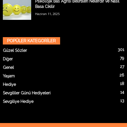
Psikolojik Bas Agrisi Belirtileri Nelerdir ve Nasil
Basa Cikilir
Haziran 11, 2025
POPÜLER KATEGORİLER
301
Güzel Sözler
79
Diğer
27
Genel
26
Yaşam
18
Hediye
14
Sevgililer Günü Hediyeleri
13
Sevgiliye Hediye