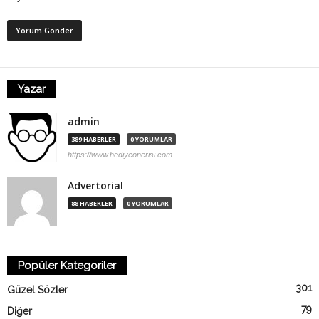
Yazar
admin
389 HABERLER
0 YORUMLAR
https://www.hediyeonerisi.com
Advertorial
88 HABERLER
0 YORUMLAR
Popüler Kategoriler
301
Güzel Sözler
79
Diğer