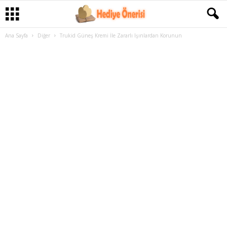
Ana Sayfa
Diğer
Trukid Güneş Kremi İle Zararlı Işınlardan Korunun