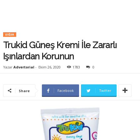
DIĞER
Trukid Güneş Kremi İle Zararlı
Işınlardan Korunun
Yazar
Advertorial
-
Ekim 26, 2020
1783
0
Facebook
Twitter
Share