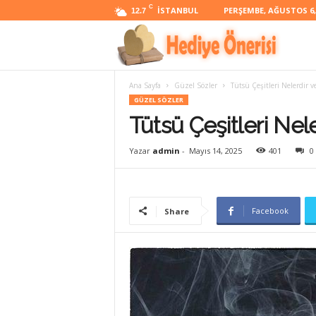
C
İSTANBUL
PERŞEMBE, AĞUSTOS 6,
12.7
H
Ana Sayfa
Güzel Sözler
Tütsü Çeşitleri Nelerdir ve
e
GÜZEL SÖZLER
Tütsü Çeşitleri Nele
d
Yazar
admin
-
Mayıs 14, 2025
401
0
i
Facebook
Share
y
e