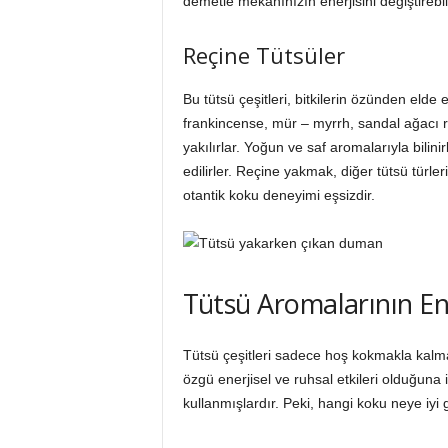
demetle mekanınızın enerjisini değiştirebili
Reçine Tütsüler
Bu tütsü çeşitleri, bitkilerin özünden elde 
frankincense, mür – myrrh, sandal ağacı r
yakılırlar. Yoğun ve saf aromalarıyla bilini
edilirler. Reçine yakmak, diğer tütsü türle
otantik koku deneyimi eşsizdir.
Tütsü Aromalarının Ene
Tütsü çeşitleri sadece hoş kokmakla kalmaz
özgü enerjisel ve ruhsal etkileri olduğuna ina
kullanmışlardır. Peki, hangi koku neye iyi g