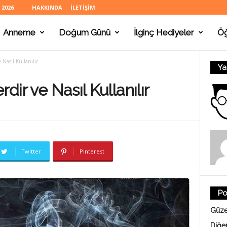
 2026
HAKKINDA
İLETIŞIM
Anneme
Doğum Günü
İlginç Hediyeler
Ö
 Nasıl Kullanılır
Ya
rdir ve Nasıl Kullanılır
Twitter
Pinterest
Po
Güze
Diğe