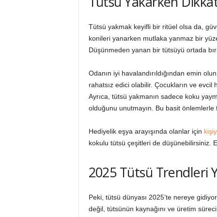
Tütsü Yakarken Dikkat
Tütsü yakmak keyifli bir ritüel olsa da, gü
konileri yanarken mutlaka yanmaz bir yüzey 
Düşünmeden yanan bir tütsüyü ortada bırak
Odanın iyi havalandırıldığından emin olun
rahatsız edici olabilir. Çocukların ve evc
Ayrıca, tütsü yakmanın sadece koku yay
olduğunu unutmayın. Bu basit önlemlerle tü
Hediyelik eşya arayışında olanlar için
kişi
kokulu tütsü çeşitleri de düşünebilirsiniz.
2025 Tütsü Trendleri Y
Peki, tütsü dünyası 2025’te nereye gidiyo
değil, tütsünün kaynağını ve üretim süreci