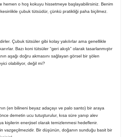
de hemen o hoş kokuyu hissetmeye başlayabilirsiniz. Benim
kesinlikle çubuk tütsüdür, çünkü pratikliği paha biçilmez.
irler. Çubuk tütsüler gibi kolay yakılırlar ama genellikle
rlar. Bazı koni tütsüler “geri akışlı” olarak tasarlanmıştır
anın aşağı doğru akmasını sağlayan görsel bir şölen
ici olabiliyor, değil mi?
rının (en bilineni beyaz adaçayı ve palo santo) bir araya
önce demetin ucu tutuşturulur, kısa süre yanıp alev
 kişilerin enerjisel olarak temizlenmesi hedeflenir.
nin vazgeçilmezidir. Bir düşünün, doğanın sunduğu basit bir