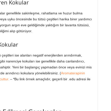
eren Kokular
alar genellikle sakinleşme, rahatlama ve huzur bulma
eya uyku öncesinde bu tütsü çeşitleri harika birer yardımcı
 yorgun argın eve geldiğimde yaktığım bir lavanta tütsüsü,
liğimi alıp götürüyor.
 Kokular
çeşitleri ise alanları negatif enerjilerden arındırmak,
gibi narenciye kokuları ise genellikle daha canlandırıcı,
 sahiptir. Yeni bir başlangıç yapmadan önce veya evinizi mis
de arındırıcı kokulara yönelebilirsiniz. (
Aromaterapinin
cuttur.
– *Bu link örnek amaçlıdır, geçerli bir .edu adresi ile