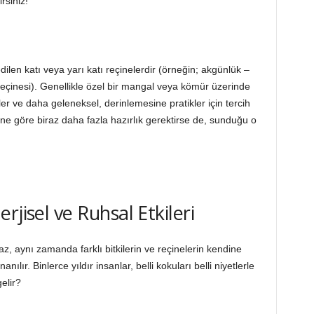
rsiniz!
edilen katı veya yarı katı reçinelerdir (örneğin; akgünlük –
eçinesi). Genellikle özel bir mangal veya kömür üzerinde
rler ve daha geleneksel, derinlemesine pratikler için tercih
rine göre biraz daha fazla hazırlık gerektirse de, sunduğu o
rjisel ve Ruhsal Etkileri
, aynı zamanda farklı bitkilerin ve reçinelerin kendine
nılır. Binlerce yıldır insanlar, belli kokuları belli niyetlerle
elir?