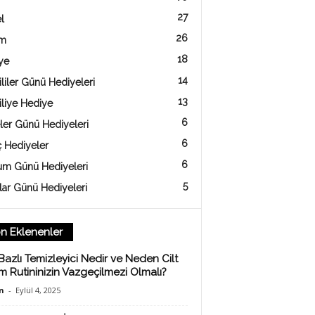
27
l
26
am
18
ye
14
liler Günü Hediyeleri
13
iliye Hediye
6
ler Günü Hediyeleri
6
ç Hediyeler
6
m Günü Hediyeleri
5
lar Günü Hediyeleri
n Eklenenler
Bazlı Temizleyici Nedir ve Neden Cilt
m Rutininizin Vazgeçilmezi Olmalı?
n
-
Eylül 4, 2025