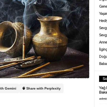
Gene
Yaş
Hedi
Sevgi
Sevg
Anne
İlgin
Doğu
Baba
So
Yağ 
ith Gemini
🧠 Share with Perplexity
Bakı
admi