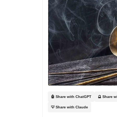
Ö
n
e
r
i
🤖 Share with ChatGPT
🔮 Share w
s
💡 Share with Claude