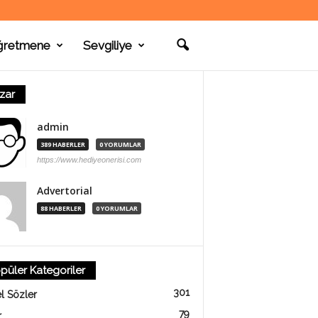
ğretmene
Sevgiliye
zar
admin
389 HABERLER
0 YORUMLAR
https://www.hediyeonerisi.com
Advertorial
88 HABERLER
0 YORUMLAR
püler Kategoriler
301
l Sözler
79
r