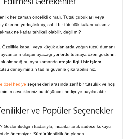
 Edilmesi Gerekenler
venlik her zaman öncelikli olmalı. Tütsü çubukları veya
üzerine yerleştirilmiş, sabit bir tütsülük kullanmalısınız.
mak ne kadar tehlikeli olabilir, değil mi?
. Özellikle kapalı veya küçük alanlarda yoğun tütsü dumanı
il hayvanların ulaşamayacağı yerlerde tutmaya özen gösterin.
mak olmadığını, aynı zamanda
ateşle ilgili bir işlem
tsü deneyiminizin tadını güvenle çıkarabilirsiniz.
ye özel hediye
seçenekleri arasında zarif bir tütsülük ve hoş
 Eminim sevdikleriniz bu düşünceli hediyeye bayılacaktır.
enilikler ve Popüler Seçenekler
r? Gözlemlediğim kadarıyla, insanlar artık sadece kokuyu
ni de önemsiyor. Sürdürülebilirlik ön planda.