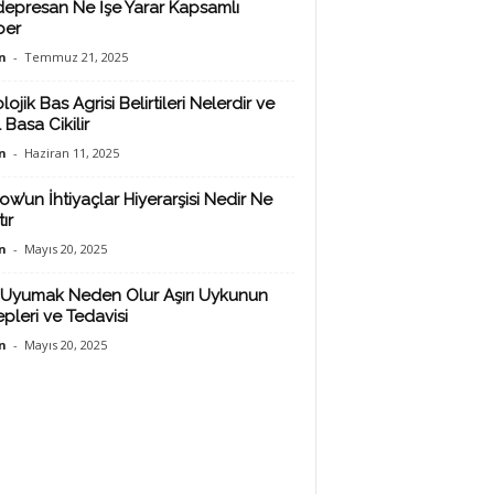
depresan Ne İşe Yarar Kapsamlı
ber
n
-
Temmuz 21, 2025
lojik Bas Agrisi Belirtileri Nelerdir ve
 Basa Cikilir
n
-
Haziran 11, 2025
ow’un İhtiyaçlar Hiyerarşisi Nedir Ne
ır
n
-
Mayıs 20, 2025
Uyumak Neden Olur Aşırı Uykunun
pleri ve Tedavisi
n
-
Mayıs 20, 2025