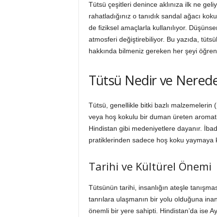
i
Tütsü çeşitleri denince aklınıza ilk ne geli
rahatladığınız o tanıdık sandal ağacı kokus
de fiziksel amaçlarla kullanılıyor. Düşün
atmosferi değiştirebiliyor. Bu yazıda, tütsü
hakkında bilmeniz gereken her şeyi öğren
Tütsü Nedir ve Nerede
Tütsü, genellikle bitki bazlı malzemelerin (
veya hoş kokulu bir duman üreten aromati
Hindistan gibi medeniyetlere dayanır. İbad
pratiklerinden sadece hoş koku yaymaya k
Tarihi ve Kültürel Önemi
Tütsünün tarihi, insanlığın ateşle tanışması
tanrılara ulaşmanın bir yolu olduğuna inan
önemli bir yere sahipti. Hindistan’da ise A