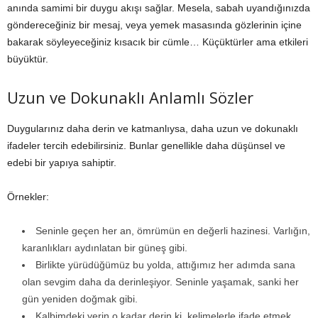
anında samimi bir duygu akışı sağlar. Mesela, sabah uyandığınızda
göndereceğiniz bir mesaj, veya yemek masasında gözlerinin içine
bakarak söyleyeceğiniz kısacık bir cümle… Küçüktürler ama etkileri
büyüktür.
Uzun ve Dokunaklı Anlamlı Sözler
Duygularınız daha derin ve katmanlıysa, daha uzun ve dokunaklı
ifadeler tercih edebilirsiniz. Bunlar genellikle daha düşünsel ve
edebi bir yapıya sahiptir.
Örnekler:
Seninle geçen her an, ömrümün en değerli hazinesi. Varlığın,
karanlıkları aydınlatan bir güneş gibi.
Birlikte yürüdüğümüz bu yolda, attığımız her adımda sana
olan sevgim daha da derinleşiyor. Seninle yaşamak, sanki her
gün yeniden doğmak gibi.
Kalbimdeki yerin o kadar derin ki, kelimelerle ifade etmek