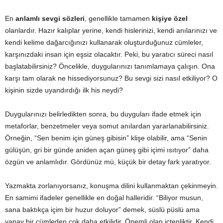
En
anlamlı sevgi sözleri
, genellikle tamamen
kişiye özel
olanlardır. Hazır kalıplar yerine, kendi hislerinizi, kendi anılarınızı ve
kendi kelime dağarcığınızı kullanarak oluşturduğunuz cümleler,
karşınızdaki insan için eşsiz olacaktır. Peki, bu yaratıcı süreci nasıl
başlatabilirsiniz? Öncelikle, duygularınızı tanımlamaya çalışın. Ona
karşı tam olarak ne hissediyorsunuz? Bu sevgi sizi nasıl etkiliyor? O
kişinin sizde uyandırdığı ilk his neydi?
Duygularınızı belirledikten sonra, bu duyguları ifade etmek için
metaforlar, benzetmeler veya somut anılardan yararlanabilirsiniz.
Örneğin, “Sen benim için güneş gibisin” klişe olabilir, ama “Senin
gülüşün, gri bir günde aniden açan güneş gibi içimi ısıtıyor” daha
özgün ve anlamlıdır. Gördünüz mü, küçük bir detay fark yaratıyor.
Yazmakta zorlanıyorsanız, konuşma dilini kullanmaktan çekinmeyin.
En samimi ifadeler genellikle en doğal halleridir. “Biliyor musun,
sana baktıkça içim bir huzur doluyor” demek, süslü püslü ama
yapay bir cümleden çok daha etkilidir. Önemli olan içtenliktir. Kendi