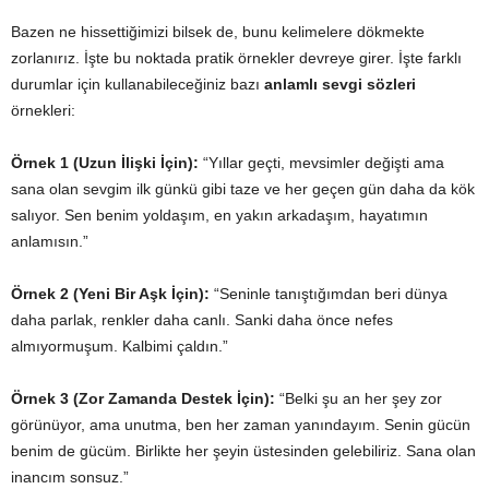
Bazen ne hissettiğimizi bilsek de, bunu kelimelere dökmekte
zorlanırız. İşte bu noktada pratik örnekler devreye girer. İşte farklı
durumlar için kullanabileceğiniz bazı
anlamlı sevgi sözleri
örnekleri:
Örnek 1 (Uzun İlişki İçin):
“Yıllar geçti, mevsimler değişti ama
sana olan sevgim ilk günkü gibi taze ve her geçen gün daha da kök
salıyor. Sen benim yoldaşım, en yakın arkadaşım, hayatımın
anlamısın.”
Örnek 2 (Yeni Bir Aşk İçin):
“Seninle tanıştığımdan beri dünya
daha parlak, renkler daha canlı. Sanki daha önce nefes
almıyormuşum. Kalbimi çaldın.”
Örnek 3 (Zor Zamanda Destek İçin):
“Belki şu an her şey zor
görünüyor, ama unutma, ben her zaman yanındayım. Senin gücün
benim de gücüm. Birlikte her şeyin üstesinden gelebiliriz. Sana olan
inancım sonsuz.”