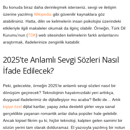
Bu konuda biraz daha derinleşmek isterseniz, sevgi ve iletişim
üzerine yazılmış
Wikipedia
gibi güvenilir kaynaklara göz
atabilirsiniz. Hatta, dilin ve kelimelerin insan psikolojisi üzerindeki
etkileriyle ilgili makaleler okumak da ilginç olabilir. Örneğin, Türk Dil
Kurumu’nun (
TDK
) web sitesinden kelimelerin farklı anlamlarını
araştırmak, ifadelerinize zenginlik katabilir.
2025’te Anlamlı Sevgi Sözleri Nasıl
İfade Edilecek?
Peki, gelecekte, örneğin 2025’te anlamlı sevgi sözleri nasıl bir
dönüşüm geçirecek? Teknolojinin hayatımızdaki yeri arttıkça,
duygusal ifadelerimiz de dijitalleşiyor mu acaba? Belki de… Artık
kişiye özel
dijital kartlar, yapay zeka destekli şiirler veya sanal
gerçeklikte yaşanan romantik anlar daha popüler hale gelebilir.
Ancak kişisel fikrim şu ki, hiçbir teknoloji, kalpten gelen samimi bir
sözün yerini tam olarak dolduramaz. El yazısıyla yazılmış bir notun