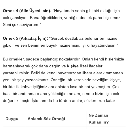
Örnek 4 (Aile Üyesi İçin):
“Hayatımda senin gibi biri olduğu için
çok şanslıyım. Bana öğrettiklerin, verdiğin destek paha biçilemez.
Seni çok seviyorum.”
Örnek 5 (Arkadaş İçin):
“Gerçek dostluk az bulunur bir hazine
gibidir ve sen benim en büyük hazinemsin. İyi ki hayatımdasın.”
Bu örnekler, sadece başlangıç noktalarıdır. Onları kendi hislerinizle
harmanlayarak çok daha özgün ve
kişiye özel
ifadeler
yaratabilirsiniz. Belki de kendi hayatınızdan ilham alarak tamamen
yeni bir şey yazacaksınız. Örneğin, bir keresinde sevdiğim kişiye,
birlikte ilk kahve içtiğimiz anı anlatan kısa bir not yazmıştım. Çok
basit bir andı ama o ana yüklediğim anlam, o notu bizim için çok
değerli kılmıştı. İşte tam da bu türden anılar, sözlere ruh katar.
Ne Zaman
Duygu
Anlamlı Söz Örneği
Kullanılır?