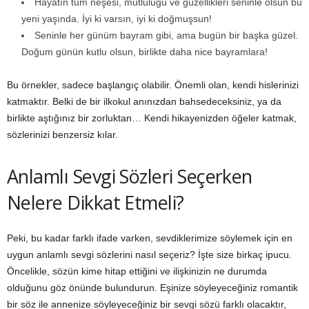
Hayatın tüm neşesi, mutluluğu ve güzellikleri seninle olsun bu
yeni yaşında. İyi ki varsın, iyi ki doğmuşsun!
Seninle her günüm bayram gibi, ama bugün bir başka güzel.
Doğum günün kutlu olsun, birlikte daha nice bayramlara!
Bu örnekler, sadece başlangıç olabilir. Önemli olan, kendi hislerinizi
katmaktır. Belki de bir ilkokul anınızdan bahsedeceksiniz, ya da
birlikte aştığınız bir zorluktan… Kendi hikayenizden öğeler katmak,
sözlerinizi benzersiz kılar.
Anlamlı Sevgi Sözleri Seçerken
Nelere Dikkat Etmeli?
Peki, bu kadar farklı ifade varken, sevdiklerimize söylemek için en
uygun anlamlı sevgi sözlerini nasıl seçeriz? İşte size birkaç ipucu.
Öncelikle, sözün kime hitap ettiğini ve ilişkinizin ne durumda
olduğunu göz önünde bulundurun. Eşinize söyleyeceğiniz romantik
bir söz ile annenize söyleyeceğiniz bir sevgi sözü farklı olacaktır,