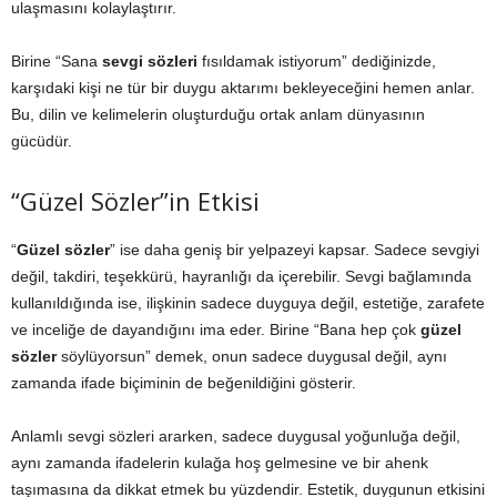
ulaşmasını kolaylaştırır.
Birine “Sana
sevgi sözleri
fısıldamak istiyorum” dediğinizde,
karşıdaki kişi ne tür bir duygu aktarımı bekleyeceğini hemen anlar.
Bu, dilin ve kelimelerin oluşturduğu ortak anlam dünyasının
gücüdür.
“Güzel Sözler”in Etkisi
“
Güzel sözler
” ise daha geniş bir yelpazeyi kapsar. Sadece sevgiyi
değil, takdiri, teşekkürü, hayranlığı da içerebilir. Sevgi bağlamında
kullanıldığında ise, ilişkinin sadece duyguya değil, estetiğe, zarafete
ve inceliğe de dayandığını ima eder. Birine “Bana hep çok
güzel
sözler
söylüyorsun” demek, onun sadece duygusal değil, aynı
zamanda ifade biçiminin de beğenildiğini gösterir.
Anlamlı sevgi sözleri ararken, sadece duygusal yoğunluğa değil,
aynı zamanda ifadelerin kulağa hoş gelmesine ve bir ahenk
taşımasına da dikkat etmek bu yüzdendir. Estetik, duygunun etkisini