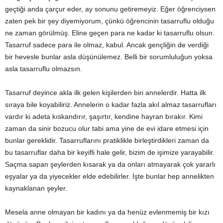
geçtiği anda çarçur eder, ay sonunu getiremeyiz. Eğer öğrenciysen
zaten pek bir şey diyemiyorum, çünkü öğrencinin tasarruflu olduğu
ne zaman görülmüş. Eline geçen para ne kadar ki tasarruflu olsun.
Tasarruf sadece para ile olmaz, kabul. Ancak gençliğin de verdiği
bir hevesle bunlar asla düşünülemez. Belli bir sorumluluğun yoksa
asla tasarruflu olmazsın.
Tasarruf deyince akla ilk gelen kişilerden biri annelerdir. Hatta ilk
sıraya bile koyabiliriz. Annelerin o kadar fazla akıl almaz tasarrufları
vardır ki adeta kıskandırır, şaşırtır, kendine hayran bırakır. Kimi
zaman da sinir bozucu olur tabi ama yine de evi idare etmesi için
bunlar gereklidir. Tasarruflarını pratiklikle birleştirdikleri zaman da
bu tasarruflar daha bir keyifli hale gelir, bizim de işimize yarayabilir.
Saçma sapan şeylerden kısarak ya da onları atmayarak çok yararlı
eşyalar ya da yiyecekler elde edebilirler. İşte bunlar hep annelikten
kaynaklanan şeyler.
Mesela anne olmayan bir kadını ya da henüz evlenmemiş bir kızı