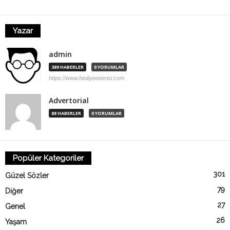
Yazar
admin
389 HABERLER
0 YORUMLAR
https://www.hediyeonerisi.com
Advertorial
88 HABERLER
0 YORUMLAR
Popüler Kategoriler
301
Güzel Sözler
79
Diğer
27
Genel
26
Yaşam