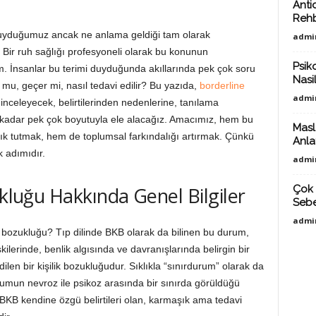
Anti
Reh
 duyduğumuz ancak ne anlama geldiği tam olarak
admi
 Bir ruh sağlığı profesyoneli olarak bu konunun
Psiko
rum. İnsanlar bu terimi duyduğunda akıllarında pek çok soru
Nasil
y mu, geçer mi, nasıl tedavi edilir? Bu yazıda,
borderline
admi
nceleyecek, belirtilerinden nedenlerine, tanılama
 kadar pek çok boyutuyla ele alacağız. Amacımız, hem bu
Masl
şık tutmak, hem de toplumsal farkındalığı artırmak. Çünkü
Anlat
k adımıdır.
admi
ukluğu Hakkında Genel Bilgiler
Çok 
Sebe
admi
ik bozukluğu? Tıp dilinde BKB olarak da bilinen bu durum,
şkilerinde, benlik algısında ve davranışlarında belirgin bir
edilen bir kişilik bozukluğudur. Sıklıkla “sınırdurum” olarak da
rumun nevroz ile psikoz arasında bir sınırda görüldüğü
B kendine özgü belirtileri olan, karmaşık ama tedavi