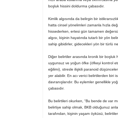
boşluk hissini doldurma çabasıdır.
Kimlik algısında da belirgin bir istikrarsızlı
hatta cinsel yönelimleri zamanla hızla değiş
hissederken, ertesi gün tamamen değersiz 
algısı, kişinin hayatında tutarlı bir yön bel
sahip gibidirler, gidecekleri yön bir türlü 
Diğer belirtiler arasında kronik bir boşluk 
uygunsuz ve yoğun öfke (öfkeyi kontrol et
eğilimi), stresle ilişkili paranoid düşüncele
yer alabilir. En acı verici belirtilerden biri
davranışlarıdır. Bu eylemler genellikle y
çabasıdır.
Bu belirtileri okurken, “Bu bende de var m
belirtiye sahip olmak, BKB olduğunuz anl
tarafından, kişinin yaşam öyküsü, belirtiler