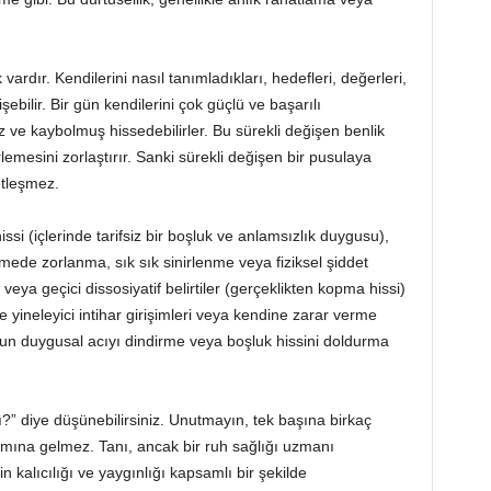
k vardır. Kendilerini nasıl tanımladıkları, hedefleri, değerleri,
ebilir. Bir gün kendilerini çok güçlü ve başarılı
ve kaybolmuş hissedebilirler. Bu sürekli değişen benlik
irlemesini zorlaştırır. Sanki sürekli değişen bir pusulaya
netleşmez.
hissi (içlerinde tarifsiz bir boşluk ve anlamsızlık duygusu),
mede zorlanma, sık sık sinirlenme veya fiziksel şiddet
r veya geçici dissosiyatif belirtiler (gerçeklikten kopma hissi)
 ise yineleyici intihar girişimleri veya kendine zarar verme
oğun duygusal acıyı dindirme veya boşluk hissini doldurma
ı?” diye düşünebilirsiniz. Unutmayın, tek başına birkaç
amına gelmez. Tanı, ancak bir ruh sağlığı uzmanı
in kalıcılığı ve yaygınlığı kapsamlı bir şekilde