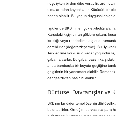
neşeliyken birden dibe vurabilir, ardından 
olmalarından kaynaklanır. Küçücük bir eleşt
neden olabilir. Bu yoğun duygusal dalgalan
İlişkiler de BKB’nin en çok etkilediği alanla
Karşıdaki kişiyi bir an göklere çıkarır, ku
kırıklığı veya reddedilme algısı durumunda,
görebilirler (değersizleştirme). Bu “iyi-kötü
Terk edilme korkusu o kadar yoğundur ki, 
çaba harcarlar. Bu çaba, bazen karşıdaki kişi
anda bambaşka bir boyuta geçtiğine tanık ol
gelgitlerin bir yansıması olabilir. Romantik i
dengesizlikten nasibini alabilir.
Dürtüsel Davranışlar ve K
BKB’nin bir diğer temel özelliği dürtüsellikt
bulunabilirler. Örneğin, pervasızca para h
hızlı araba kullanma veya tıkınırcasına yem