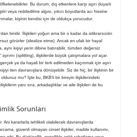
öfkelenebilirler. Bu durum, dış etkenlere karşı aşırı duyarlı
iri veya reddedilme algısı, yıkıcı boyutlarda acı hissine
malar, kişinin kendisi için de oldukça yorucudur.
rdan biridir. İlişkileri yoğun ama bir o kadar da istikrarsızdır.
sursuz görürler (idealize etme). Ancak en ufak bir hayal
 aynı kişiyi yerin dibine batırabilir, tümden değersiz
” ayrımı (splitting), ilişkilerde büyük çatışmalara yol açar.
gerçek ya da hayali bir terk edilmeden kaçınmak için aşırı
yi iten davranışlara dönüşebilir. Siz de hiç, bir ilişkinin bir
dunuz mu? İşte bu, BKB’li bir bireyin ilişkilerindeki
lişkilerin yanı sıra, arkadaşlıklar ve aile ilişkileri de bu
imlik Sorunları
ir. Ani kararlarla tehlikeli olabilecek davranışlarda
arcama, güvenli olmayan cinsel ilişkiler, madde kullanımı,
e gibi. Bu dürtüsellik, genellikle anlık rahatlama veya