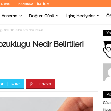
, 2026
HAKKINDA
İLETIŞIM
Anneme
Doğum Günü
İlginç Hediyeler
Ö
gu Nedir Belirtileri Nedenleri Tedavisi
Ya
ozuklugu Nedir Belirtileri
Twitter
Pinterest
Po
Güze
Diğe