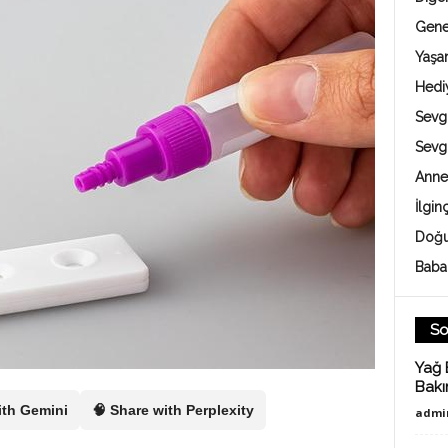
Gene
Yaş
Hedi
Sevgi
Sevg
Anne
İlgin
Doğu
Baba
So
Yağ 
Bakı
ith Gemini
🧠 Share with Perplexity
admi