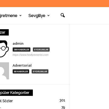
ğretmene
Sevgiliye
zar
admin
389 HABERLER
0 YORUMLAR
https://www.hediyeonerisi.com
Advertorial
88 HABERLER
0 YORUMLAR
püler Kategoriler
301
l Sözler
79
r