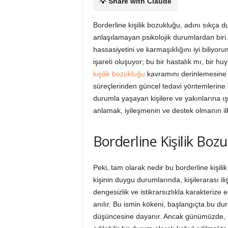
💡 Share with Claude
i
Borderline kişilik bozukluğu, adını sıkça
anlaşılamayan psikolojik durumlardan biri.
hassasiyetini ve karmaşıklığını iyi biliyo
işareti oluşuyor; bu bir hastalık mı, bir hu
kişilik bozukluğu
kavramını derinlemesine i
süreçlerinden güncel tedavi yöntemlerine
durumla yaşayan kişilere ve yakınlarına ı
anlamak, iyileşmenin ve destek olmanın il
Borderline Kişilik Boz
Peki, tam olarak nedir bu borderline kişil
kişinin duygu durumlarında, kişilerarası ili
dengesizlik ve istikrarsızlıkla karakterize 
anılır. Bu ismin kökeni, başlangıçta bu du
düşüncesine dayanır. Ancak günümüzde, BK