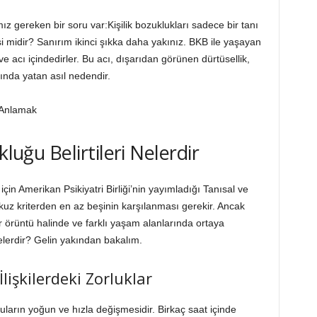
 gereken bir soru var:Kişilik bozuklukları sadece bir tanı
esi midir? Sanırım ikinci şıkka daha yakınız. BKB ile yaşayan
ve acı içindedirler. Bu acı, dışarıdan görünen dürtüsellik,
tında yatan asıl nedendir.
kluğu Belirtileri Nelerdir
için Amerikan Psikiyatri Birliği’nin yayımladığı Tanısal ve
kuz kriterden en az beşinin karşılanması gerekir. Ancak
bir örüntü halinde ve farklı yaşam alanlarında ortaya
nelerdir? Gelin yakından bakalım.
İlişkilerdeki Zorluklar
yguların yoğun ve hızla değişmesidir. Birkaç saat içinde