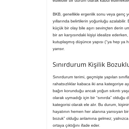
edilebilir bir durum olarak kabul edilmekted
BKB, genellikle ergenlik sonu veya genç y
yıllarında belirtilerin yoğunluğu azalabili
küçük bir olay bile aşırı sevinçten derin umu
bir an karşısındaki kişiyi idealize ederken
kutuplaşmış düşünce yapısı (“ya hep ya hi
yansır.
Sınırdurum Kişilik Bozuk
Sınırdurum terimi, geçmişte yapılan sınıf
rahatsızlıklar kabaca iki ana kategoriye ay
bağın korunduğu ancak yoğun sıkıntı yaşanı
olarak uymadığı için bir “sınırda” olduğu 
kategorisi olarak ele alır. Bu durum, kişin
hayatının hemen her alanına yansıyan bir yap
bozuk” olduğu anlamına gelmez; yalnızca be
ortaya çıktığını ifade eder.