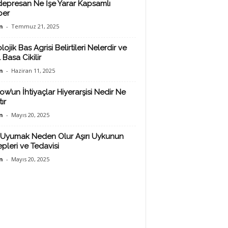
depresan Ne İşe Yarar Kapsamlı
ber
n
-
Temmuz 21, 2025
lojik Bas Agrisi Belirtileri Nelerdir ve
 Basa Cikilir
n
-
Haziran 11, 2025
ow’un İhtiyaçlar Hiyerarşisi Nedir Ne
ır
n
-
Mayıs 20, 2025
Uyumak Neden Olur Aşırı Uykunun
pleri ve Tedavisi
n
-
Mayıs 20, 2025