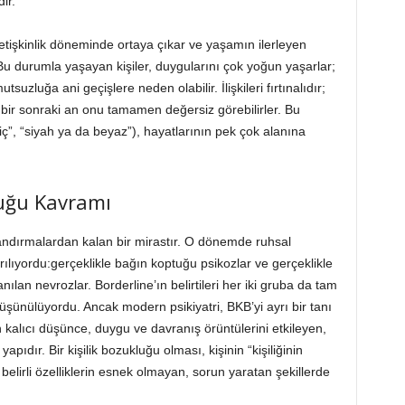
ir.
etişkinlik döneminde ortaya çıkar ve yaşamın ilerleyen
r. Bu durumla yaşayan kişiler, duygularını çok yoğun yaşarlar;
tsuzluğa ani geçişlere neden olabilir. İlişkileri fırtınalıdır;
, bir sonraki an onu tamamen değersiz görebilirler. Bu
ç”, “siyah ya da beyaz”), hayatlarının pek çok alanına
luğu Kavramı
landırmalardan kalan bir mirastır. O dönemde ruhsal
rılıyordu:gerçeklikle bağın koptuğu psikozlar ve gerçeklikle
lan nevrozlar. Borderline’ın belirtileri her iki gruba da tam
düşünülüyordu. Ancak modern psikiyatri, BKB’yi ayrı bir tanı
in kalıcı düşünce, duygu ve davranış örüntülerini etkileyen,
ıdır. Bir kişilik bozukluğu olması, kişinin “kişiliğinin
lirli özelliklerin esnek olmayan, sorun yaratan şekillerde