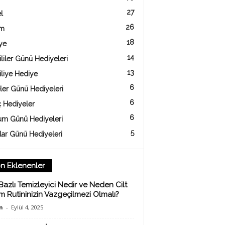
27
l
26
am
18
ye
14
liler Günü Hediyeleri
13
iliye Hediye
6
ler Günü Hediyeleri
6
ç Hediyeler
6
m Günü Hediyeleri
5
lar Günü Hediyeleri
n Eklenenler
Bazlı Temizleyici Nedir ve Neden Cilt
m Rutininizin Vazgeçilmezi Olmalı?
n
-
Eylül 4, 2025