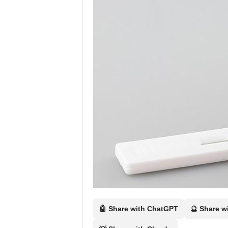
Ö
n
e
r
i
s
🤖 Share with ChatGPT
🔮 Share w