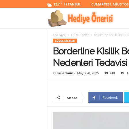
C
İSTANBUL
CUMARTESI, AĞUSTOS 8
12.7
H
Ana Sayfa
Güzel Sözler
Borderline Kisilik Bozuklu
e
GÜZEL SÖZLER
Borderline Kisilik B
d
Nedenleri Tedavisi
Yazar
admin
-
Mayıs 20, 2025
418
1
i
Facebook
Share
y
e