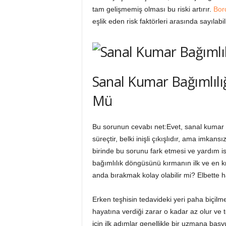
tam gelişmemiş olması bu riski artırır.
Bord
eşlik eden risk faktörleri arasında sayılabili
Sanal Kumar Bağımlıl
Mü
Bu sorunun cevabı net:Evet, sanal kumar ba
süreçtir, belki inişli çıkışlıdır, ama imkans
birinde bu sorunu fark etmesi ve yardım i
bağımlılık döngüsünü kırmanın ilk ve en kri
anda bırakmak kolay olabilir mi? Elbette h
Erken teşhisin tedavideki yeri paha biçilme
hayatına verdiği zarar o kadar az olur ve t
için ilk adımlar genellikle bir uzmana başvu