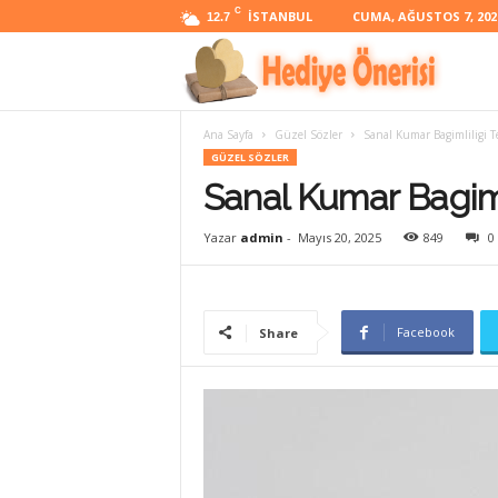
C
İSTANBUL
CUMA, AĞUSTOS 7, 202
12.7
H
Ana Sayfa
Güzel Sözler
Sanal Kumar Bagimliligi T
e
GÜZEL SÖZLER
Sanal Kumar Bagimli
d
Yazar
admin
-
Mayıs 20, 2025
849
0
i
Facebook
Share
y
e