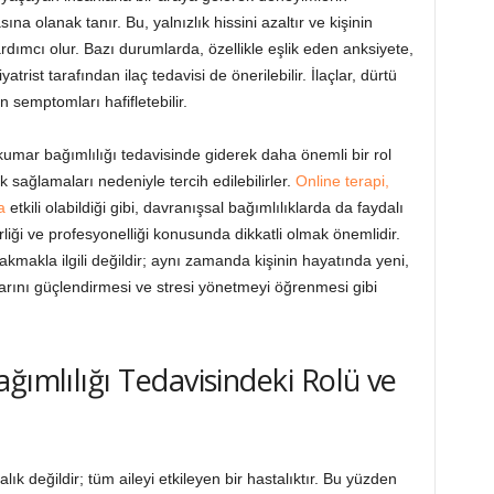
a olanak tanır. Bu, yalnızlık hissini azaltır ve kişinin
dımcı olur. Bazı durumlarda, özellikle eşlik eden anksiyete,
trist tarafından ilaç tedavisi de önerilebilir. İlaçlar, dürtü
n semptomları hafifletebilir.
kumar bağımlılığı tedavisinde giderek daha önemli bir rol
 sağlamaları nedeniyle tercih edilebilirler.
Online terapi,
a
etkili olabildiği gibi, davranışsal bağımlılıklarda da faydalı
irliği ve profesyonelliği konusunda dikkatli olmak önemlidir.
makla ilgili değildir; aynı zamanda kişinin hayatında yeni,
ğlarını güçlendirmesi ve stresi yönetmeyi öğrenmesi gibi
ğımlılığı Tedavisindeki Rolü ve
lık değildir; tüm aileyi etkileyen bir hastalıktır. Bu yüzden