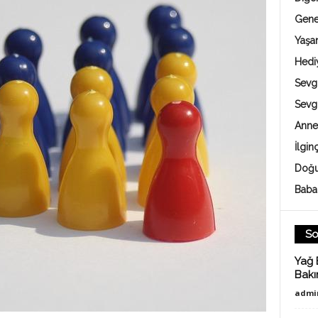
Gene
Yaş
Hedi
Sevgi
Sevg
Anne
İlgin
Doğu
Baba
So
Yağ 
Bakı
admi