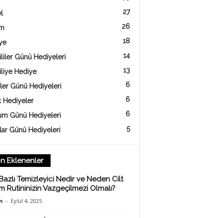
27
l
26
am
18
ye
14
liler Günü Hediyeleri
13
iliye Hediye
6
ler Günü Hediyeleri
6
ç Hediyeler
6
m Günü Hediyeleri
5
lar Günü Hediyeleri
n Eklenenler
Bazlı Temizleyici Nedir ve Neden Cilt
m Rutininizin Vazgeçilmezi Olmalı?
n
-
Eylül 4, 2025