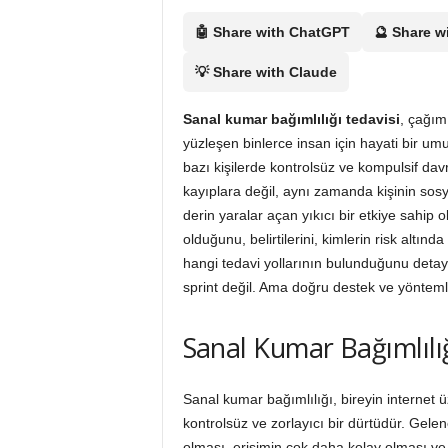
i
🤖 Share with ChatGPT
🔮 Share w
💡 Share with Claude
Sanal kumar bağımlılığı tedavisi
, çağımı
yüzleşen binlerce insan için hayati bir umu
bazı kişilerde kontrolsüz ve kompulsif dav
kayıplara değil, aynı zamanda kişinin sosya
derin yaralar açan yıkıcı bir etkiye sahip 
olduğunu, belirtilerini, kimlerin risk altı
hangi tedavi yollarının bulunduğunu detayl
sprint değil. Ama doğru destek ve yöntem
Sanal Kumar Bağımlılığı
Sanal kumar bağımlılığı, bireyin internet 
kontrolsüz ve zorlayıcı bir dürtüdür. G
olması, erişimin çok daha kolay olması ve