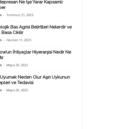
depresan Ne İşe Yarar Kapsamlı
ber
n
-
Temmuz 21, 2025
lojik Bas Agrisi Belirtileri Nelerdir ve
 Basa Cikilir
n
-
Haziran 11, 2025
ow’un İhtiyaçlar Hiyerarşisi Nedir Ne
ır
n
-
Mayıs 20, 2025
Uyumak Neden Olur Aşırı Uykunun
pleri ve Tedavisi
n
-
Mayıs 20, 2025