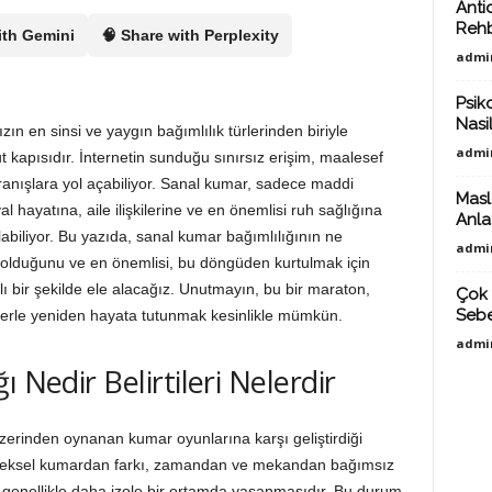
Anti
Reh
ith Gemini
🧠 Share with Perplexity
admi
Psiko
Nasil
zın en sinsi ve yaygın bağımlılık türlerinden biriyle
admi
t kapısıdır. İnternetin sunduğu sınırsız erişim, maalesef
ranışlara yol açabiliyor. Sanal kumar, sadece maddi
Masl
l hayatına, aile ilişkilerine ve en önemlisi ruh sağlığına
Anlat
olabiliyor. Bu yazıda, sanal kumar bağımlılığının ne
admi
nda olduğunu ve en önemlisi, bu döngüden kurtulmak için
ı bir şekilde ele alacağız. Unutmayın, bu bir maraton,
Çok 
Sebe
lerle yeniden hayata tutunmak kesinlikle mümkün.
admi
 Nedir Belirtileri Nelerdir
üzerinden oynanan kumar oyunlarına karşı geliştirdiği
eleneksel kumardan farkı, zamandan ve mekandan bağımsız
 genellikle daha izole bir ortamda yaşanmasıdır. Bu durum,