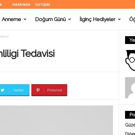
6
HAKKINDA
İLETIŞIM
Anneme
Doğum Günü
İlginç Hediyeler
Ö
edavisi
Ya
ligi Tedavisi
Twitter
Pinterest
Po
Güze
Diğe