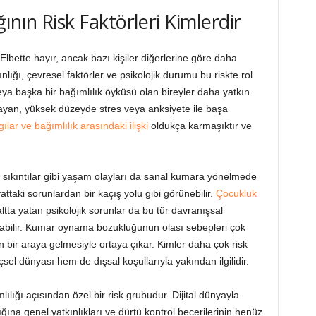
ının Risk Faktörleri Kimlerdir
Elbette hayır, ancak bazı kişiler diğerlerine göre daha
ınlığı, çevresel faktörler ve psikolojik durumu bu riskte rol
ya başka bir bağımlılık öyküsü olan bireyler daha yatkın
yaşayan, yüksek düzeyde stres veya anksiyete ile başa
ılar ve bağımlılık arasındaki ilişki
oldukça karmaşıktır ve
di sıkıntılar gibi yaşam olayları da sanal kumara yönelmede
yattaki sorunlardan bir kaçış yolu gibi görünebilir.
Çocukluk
ltta yatan psikolojik sorunlar da bu tür davranışsal
yabilir. Kumar oynama bozukluğunun olası sebepleri çok
n bir araya gelmesiyle ortaya çıkar. Kimler daha çok risk
sel dünyası hem de dışsal koşullarıyla yakından ilgilidir.
lığı açısından özel bir risk grubudur. Dijital dünyayla
ığına genel yatkınlıkları ve dürtü kontrol becerilerinin henüz