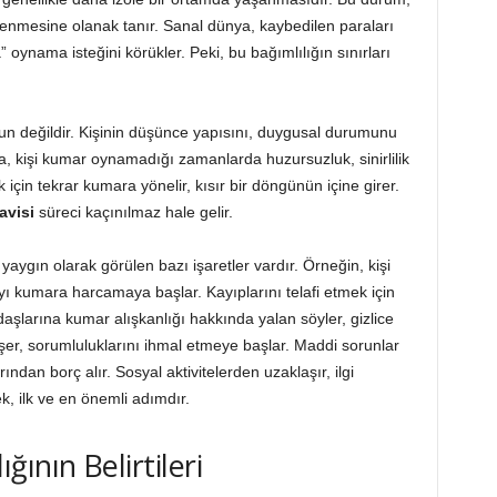
zlenmesine olanak tanır. Sanal dünya, kaybedilen paraları
” oynama isteğini körükler. Peki, bu bağımlılığın sınırları
run değildir. Kişinin düşünce yapısını, duygusal durumunu
a, kişi kumar oynamadığı zamanlarda huzursuzluk, sinirlilik
için tekrar kumara yönelir, kısır bir döngünün içine girer.
avisi
süreci kaçınılmaz hale gelir.
, yaygın olarak görülen bazı işaretler vardır. Örneğin, kişi
 kumara harcamaya başlar. Kayıplarını telafi etmek için
daşlarına kumar alışkanlığı hakkında yalan söyler, gizlice
er, sorumluluklarını ihmal etmeye başlar. Maddi sorunlar
ndan borç alır. Sosyal aktivitelerden uzaklaşır, ilgi
ek, ilk ve en önemli adımdır.