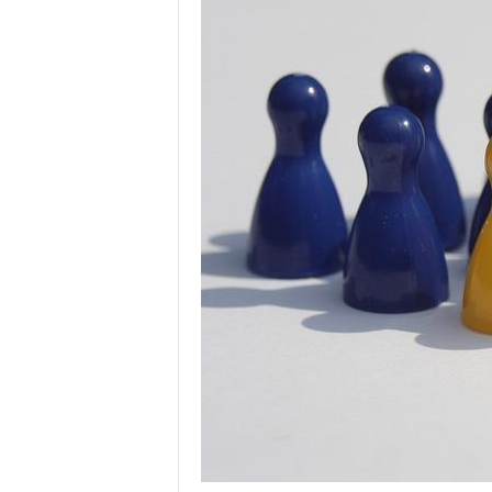
Ö
n
e
r
i
s