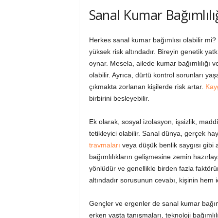
Sanal Kumar Bağımlılığ
Herkes sanal kumar bağımlısı olabilir mi? 
yüksek risk altındadır. Bireyin genetik yatk
oynar. Mesela, ailede kumar bağımlılığı ve
olabilir. Ayrıca, dürtü kontrol sorunları 
çıkmakta zorlanan kişilerde risk artar.
Kayg
birbirini besleyebilir.
Ek olarak, sosyal izolasyon, işsizlik, mad
tetikleyici olabilir. Sanal dünya, gerçek ha
travmaları
veya düşük benlik saygısı gibi a
bağımlılıkların gelişmesine zemin hazırla
yönlüdür ve genellikle birden fazla faktörü
altındadır sorusunun cevabı, kişinin hem iç
Gençler ve ergenler de sanal kumar bağımlı
erken yaşta tanışmaları, teknoloji bağımlıl