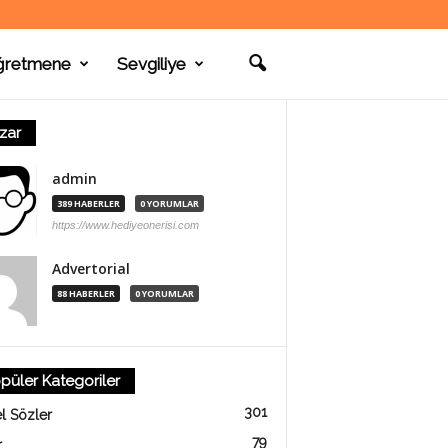
ğretmene
Sevgiliye
zar
admin
389 HABERLER
0 YORUMLAR
https://www.hediyeonerisi.com
Advertorial
88 HABERLER
0 YORUMLAR
püler Kategoriler
301
l Sözler
79
r