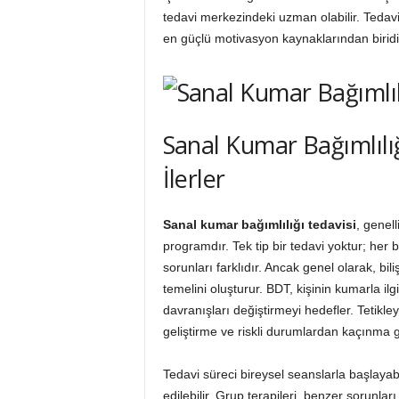
tedavi merkezindeki uzman olabilir. Teda
en güçlü motivasyon kaynaklarından biridi
Sanal Kumar Bağımlılığ
İlerler
Sanal kumar bağımlılığı tedavisi
, genell
programdır. Tek tip bir tedavi yoktur; her 
sorunları farklıdır. Ancak genel olarak, bil
temelini oluşturur. BDT, kişinin kumarla il
davranışları değiştirmeyi hedefler. Tetikl
geliştirme ve riskli durumlardan kaçınma g
Tedavi süreci bireysel seanslarla başlayabi
edilebilir. Grup terapileri, benzer sorunla