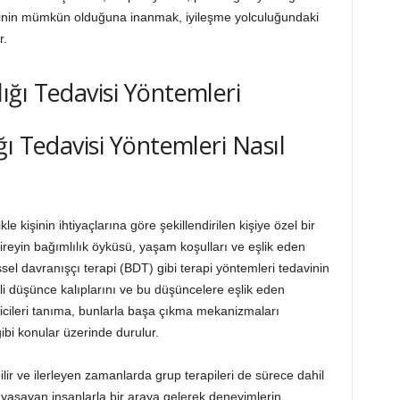
vinin mümkün olduğuna inanmak, iyileşme yolculuğundaki
r.
ı Tedavisi Yöntemleri Nasıl
ikle kişinin ihtiyaçlarına göre şekillendirilen kişiye özel bir
bireyin bağımlılık öyküsü, yaşam koşulları ve eşlik eden
işsel davranışçı terapi (BDT) gibi terapi yöntemleri tedavinin
gili düşünce kalıplarını ve bu düşüncelere eşlik eden
eyicileri tanıma, bunlarla başa çıkma mekanizmaları
ibi konular üzerinde durulur.
lir ve ilerleyen zamanlarda grup terapileri de sürece dahil
rı yaşayan insanlarla bir araya gelerek deneyimlerin