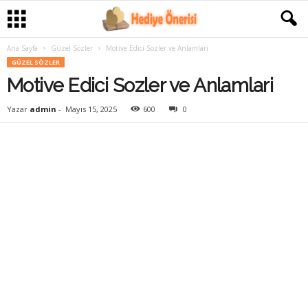
Ana Sayfa
Güzel Sözler
Motive Edici Sozler ve Anlamlari
GÜZEL SÖZLER
Motive Edici Sozler ve Anlamlari
Yazar
admin
-
Mayıs 15, 2025
600
0