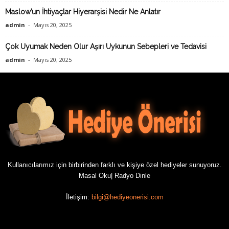
Maslow’un İhtiyaçlar Hiyerarşisi Nedir Ne Anlatır
admin
-
Mayıs 20, 2025
Çok Uyumak Neden Olur Aşırı Uykunun Sebepleri ve Tedavisi
admin
-
Mayıs 20, 2025
Kullanıcılarımız için birbirinden farklı ve kişiye özel hediyeler sunuyoruz.
Masal Oku
|
Radyo Dinle
İletişim:
bilgi@hediyeonerisi.com