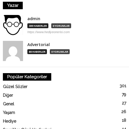
Yazar
admin
389 HABERLER
0 YORUMLAR
https://www.hediyeonerisi.com
Advertorial
88 HABERLER
0 YORUMLAR
Popüler Kategoriler
301
Güzel Sözler
79
Diğer
27
Genel
26
Yaşam
18
Hediye