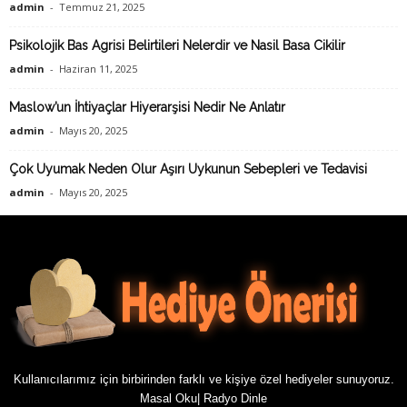
admin
-
Temmuz 21, 2025
Psikolojik Bas Agrisi Belirtileri Nelerdir ve Nasil Basa Cikilir
admin
-
Haziran 11, 2025
Maslow’un İhtiyaçlar Hiyerarşisi Nedir Ne Anlatır
admin
-
Mayıs 20, 2025
Çok Uyumak Neden Olur Aşırı Uykunun Sebepleri ve Tedavisi
admin
-
Mayıs 20, 2025
Kullanıcılarımız için birbirinden farklı ve kişiye özel hediyeler sunuyoruz.
Masal Oku
|
Radyo Dinle