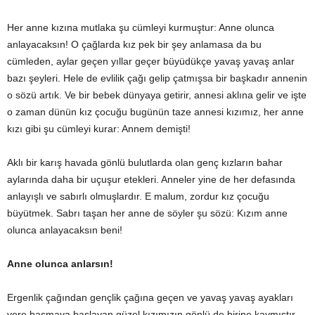
Her anne kızına mutlaka şu cümleyi kurmuştur: Anne olunca
anlayacaksın! O çağlarda kız pek bir şey anlamasa da bu
cümleden, aylar geçen yıllar geçer büyüdükçe yavaş yavaş anlar
bazı şeyleri. Hele de evlilik çağı gelip çatmışsa bir başkadır annenin
o sözü artık. Ve bir bebek dünyaya getirir, annesi aklına gelir ve işte
o zaman dünün kız çocuğu bugünün taze annesi kızımız, her anne
kızı gibi şu cümleyi kurar: Annem demişti!
Aklı bir karış havada gönlü bulutlarda olan genç kızların bahar
aylarında daha bir uçuşur etekleri. Anneler yine de her defasında
anlayışlı ve sabırlı olmuşlardır. E malum, zordur kız çocuğu
büyütmek. Sabrı taşan her anne de söyler şu sözü: Kızım anne
olunca anlayacaksın beni!
Anne olunca anlarsın!
Ergenlik çağından gençlik çağına geçen ve yavaş yavaş ayakları
yere basmaya başlayan güzel kızımızın gönlü de birine kaymıştır