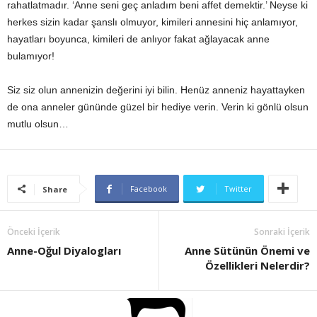
rahatlatmadır. ‘Anne seni geç anladım beni affet demektir.’ Neyse ki
herkes sizin kadar şanslı olmuyor, kimileri annesini hiç anlamıyor,
hayatları boyunca, kimileri de anlıyor fakat ağlayacak anne
bulamıyor!
Siz siz olun annenizin değerini iyi bilin. Henüz anneniz hayattayken
de ona anneler gününde güzel bir hediye verin. Verin ki gönlü olsun
mutlu olsun…
Facebook
Twitter
Share
Önceki İçerik
Sonraki İçerik
Anne-Oğul Diyalogları
Anne Sütünün Önemi ve
Özellikleri Nelerdir?