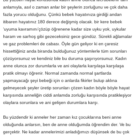
anlamıyla, asıl o zaman anlar bir şeylerin zorluğunu ve çok daha
fazla yorucu olduğunu. Çünkü bebek hayatınıza girdiği andan
itibaren hayatınız 180 derece değişmiş olacak. bir kere bebek
‘uyuma kavramını’çözüp öğrenene kadar size uyku yok, uykular
haram ve sarhoş gibi gezeceksiniz gece gündüz. Sürekli ağlamalar
ve gaz problemleri de cabası. Öyle gün geliyor ki en çaresiz
hissettiğiniz anda biranda bulduğunuz yöntemlerle tüm sorunları
çözüyorsunuz ve kendiniz bile bu duruma şaşırıyorsunuz. Kadın
anne olunca zor durumlarla ve ani olaylarla karşılaşa karşılaşa
pratik olmayı öğrenir. Normal zamanda normal şartlarda
yapmayacağı şeyi bebeği için o anlarda fikirler bulup aklına
gelmeyecek şeyler üretip sorunları çözen kadın böyle böyle hayat
karşısında anneliğin ciddi anlamda zorluğu karşısında pratikleşiyor
olaylara sorunlara ve ani gelişen durumlara karşı.
Bu yüzdendir ki anneler her zaman kız çocuklarına beni anne
olduğunda anlarsın, ben de anne olduğumda öğrendim der. Ve bu
gerçektir. Ne kadar annelerimizi anladığımızı düşünsek de bu çok