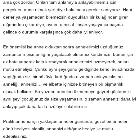
ama çok zordur. Onları tam anlamıyla anlayabilmemiz için
gerçekten anne olmak şart diye bakılması gerekir sanıyoruz. Hani
derler ya yaşamadan bilemezsin duydukları bir kulağından girer
diğerinden çıkar diye, aynen o misal. İnsan yaşayınca başına
gelince o durumla karşılaşınca çok daha iyi anlıyor.
En önemlisi ise anne olduktan sonra annelerimizi üzdüğümüz
zamanların pişmanlığını yaşatacak olmamız kendimize, bunun için
az hata yaparak kalp kırmayarak annelerimizi üzmeyerek, onları
mutlu etmeliyiz. Çünkü aynı şeyi günü geldiğinde kendi evladınızda
yaptığında sizi bir sözüyle kırdığında o zaman anlayacaksınız
anneliği, annenizi… ve elbette içinizde bitmeyen bir pişmanlık
olacak belkide.. Bu yüzden anneleri üzmemeye gayret gösterin ki
aynı şeyi çocuğunuz da size yaşatmasın, o zaman annenizi daha iyi
anlayıp çok daha fazla üzülüyor olabilirsiniz.
Pratik anneniz için yaklaşan anneler gününde, güzel bir anneler
günü hediyesi alabilir, annenizi aldığınız hediye ile mutlu
edebilirsiniz.