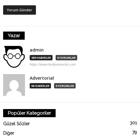
Yazar
admin
389 HABERLER
0 YORUMLAR
https://www.hediyeonerisi.com
Advertorial
88 HABERLER
0 YORUMLAR
Popüler Kategoriler
301
Güzel Sözler
79
Diğer