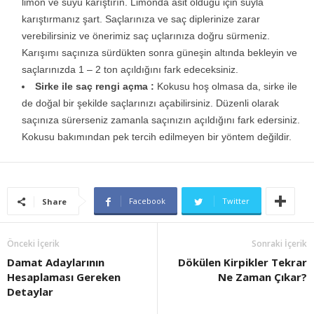
limon ve suyu karıştırın. Limonda asit olduğu için suyla
karıştırmanız şart. Saçlarınıza ve saç diplerinize zarar
verebilirsiniz ve önerimiz saç uçlarınıza doğru sürmeniz.
Karışımı saçınıza sürdükten sonra güneşin altında bekleyin ve
saçlarınızda 1 – 2 ton açıldığını fark edeceksiniz.
Sirke ile saç rengi açma :
Kokusu hoş olmasa da, sirke ile
de doğal bir şekilde saçlarınızı açabilirsiniz. Düzenli olarak
saçınıza sürerseniz zamanla saçınızın açıldığını fark edersiniz.
Kokusu bakımından pek tercih edilmeyen bir yöntem değildir.
Facebook
Twitter
Share
Önceki İçerik
Sonraki İçerik
Damat Adaylarının
Dökülen Kirpikler Tekrar
Hesaplaması Gereken
Ne Zaman Çıkar?
Detaylar