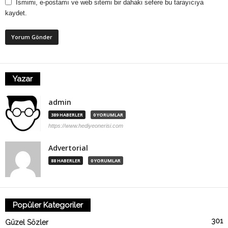
Ismimi, e-postamı ve web sitemi bir dahaki sefere bu tarayıcıya
kaydet.
Yazar
admin
389 HABERLER
0 YORUMLAR
https://www.hediyeonerisi.com
Advertorial
88 HABERLER
0 YORUMLAR
Popüler Kategoriler
301
Güzel Sözler