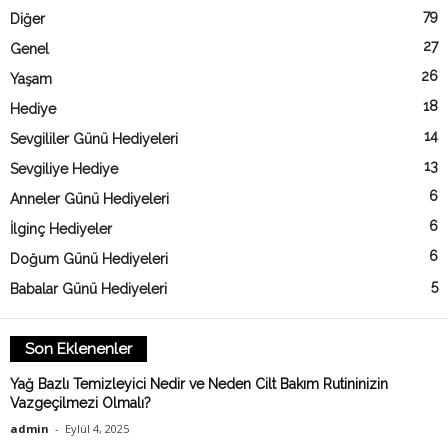
79
Diğer
27
Genel
26
Yaşam
18
Hediye
14
Sevgililer Günü Hediyeleri
13
Sevgiliye Hediye
6
Anneler Günü Hediyeleri
6
İlginç Hediyeler
6
Doğum Günü Hediyeleri
5
Babalar Günü Hediyeleri
Son Eklenenler
Yağ Bazlı Temizleyici Nedir ve Neden Cilt Bakım Rutininizin
Vazgeçilmezi Olmalı?
admin
-
Eylül 4, 2025